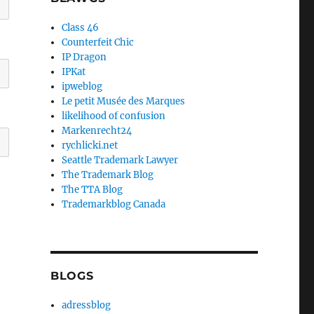
Class 46
Counterfeit Chic
IP Dragon
IPKat
ipweblog
Le petit Musée des Marques
likelihood of confusion
Markenrecht24
rychlicki.net
Seattle Trademark Lawyer
The Trademark Blog
The TTA Blog
Trademarkblog Canada
BLOGS
adressblog