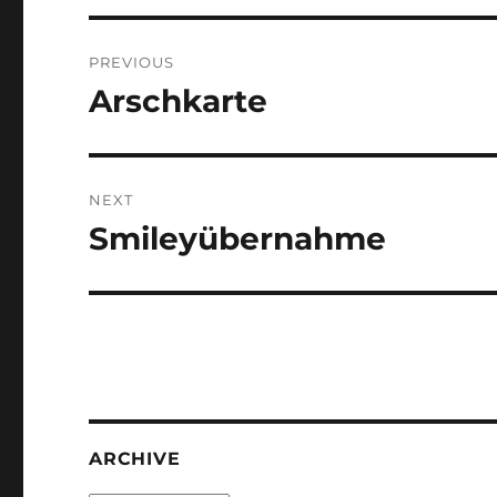
Post
PREVIOUS
navigation
Arschkarte
Previous
post:
NEXT
Smileyübernahme
Next
post:
ARCHIVE