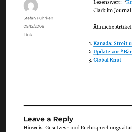
Lesenswert: “
Kn
Clark im Journal 
Author
Stefan Fuhrken
Posted
09/12/2008
Ähnliche Artikel
on
Categories
Link
Kanada: Streit 
Update zur “Bä
Global Knut
Leave a Reply
Hinweis: Gesetzes- und Rechtsprechungszita