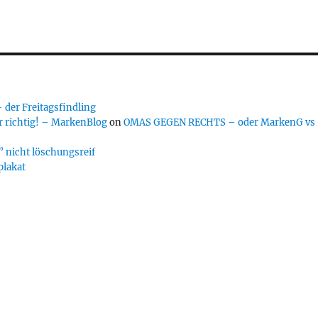
er Freitagsfindling
 richtig! – MarkenBlog
on
OMAS GEGEN RECHTS – oder MarkenG vs
 nicht löschungsreif
plakat