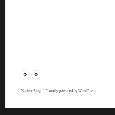
Markenrecherche
Gastbeiträge
MarkenBlog
Proudly powered by WordPress