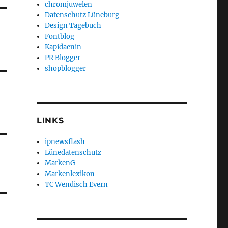
chromjuwelen
Datenschutz Lüneburg
Design Tagebuch
Fontblog
Kapidaenin
PR Blogger
shopblogger
LINKS
ipnewsflash
Lünedatenschutz
MarkenG
Markenlexikon
TC Wendisch Evern