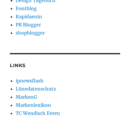
Design Tagebuch
Fontblog
Kapidaenin
PR Blogger
shopblogger
LINKS
ipnewsflash
Lünedatenschutz
MarkenG
Markenlexikon
TC Wendisch Evern