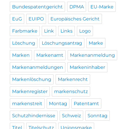
Bundespatentgericht
DPMA
EU-Marke
EuG
EUIPO
Europäisches Gericht
Farbmarke
Link
Links
Logo
Löschung
Löschungsantrag
Marke
Marken
Markenamt
Markenanmeldung
Markenanmeldungen
Markeninhaber
Markenlöschung
Markenrecht
Markenregister
markenschutz
markenstreit
Montag
Patentamt
Schutzhindernisse
Schweiz
Sonntag
Titel
Titelschutz
Unionsmarke