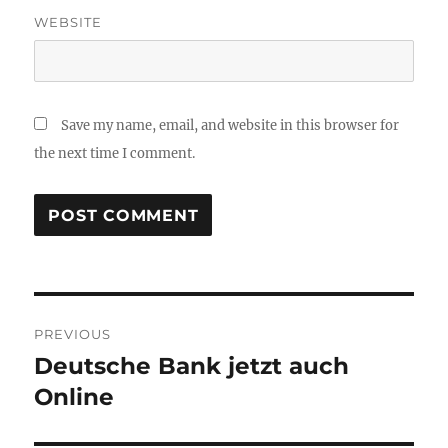
WEBSITE
Save my name, email, and website in this browser for
the next time I comment.
Post
PREVIOUS
navigation
Deutsche Bank jetzt auch
Previous
post:
Online