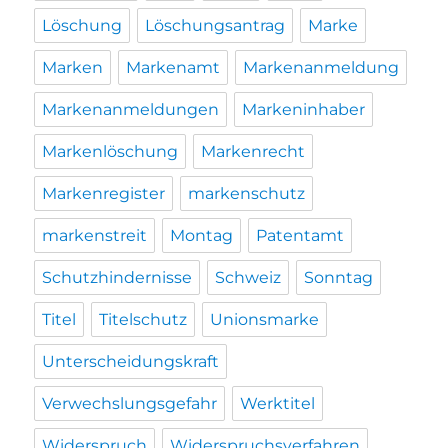
Löschung
Löschungsantrag
Marke
Marken
Markenamt
Markenanmeldung
Markenanmeldungen
Markeninhaber
Markenlöschung
Markenrecht
Markenregister
markenschutz
markenstreit
Montag
Patentamt
Schutzhindernisse
Schweiz
Sonntag
Titel
Titelschutz
Unionsmarke
Unterscheidungskraft
Verwechslungsgefahr
Werktitel
Widerspruch
Widerspruchsverfahren