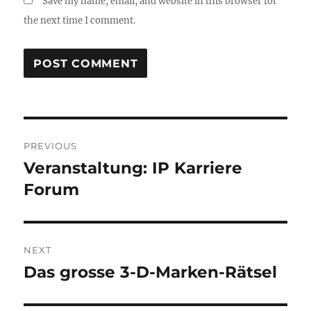
Save my name, email, and website in this browser for
the next time I comment.
Post
PREVIOUS
navigation
Veranstaltung: IP Karriere
Previous
post:
Forum
NEXT
Das grosse 3-D-Marken-Rätsel
Next
post: