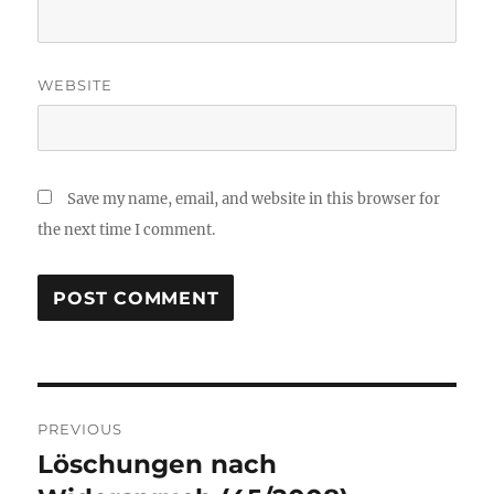
WEBSITE
Save my name, email, and website in this browser for
the next time I comment.
Post
PREVIOUS
navigation
Löschungen nach
Previous
post: