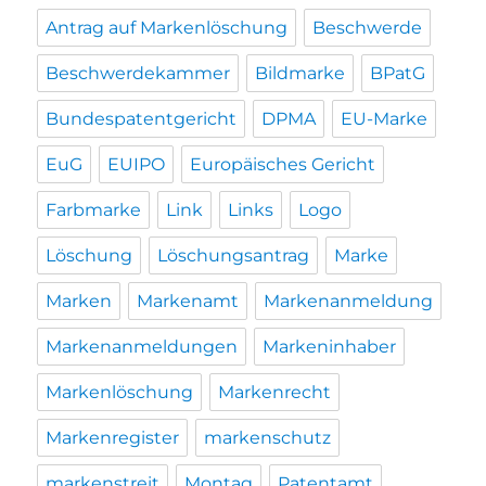
Antrag auf Markenlöschung
Beschwerde
Beschwerdekammer
Bildmarke
BPatG
Bundespatentgericht
DPMA
EU-Marke
EuG
EUIPO
Europäisches Gericht
Farbmarke
Link
Links
Logo
Löschung
Löschungsantrag
Marke
Marken
Markenamt
Markenanmeldung
Markenanmeldungen
Markeninhaber
Markenlöschung
Markenrecht
Markenregister
markenschutz
markenstreit
Montag
Patentamt