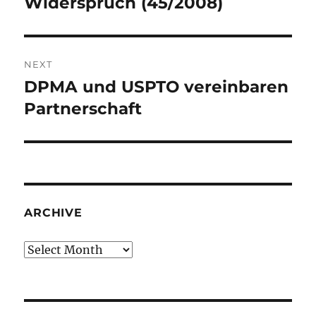
Widerspruch (45/2008)
NEXT
DPMA und USPTO vereinbaren
Next
post:
Partnerschaft
ARCHIVE
Archive