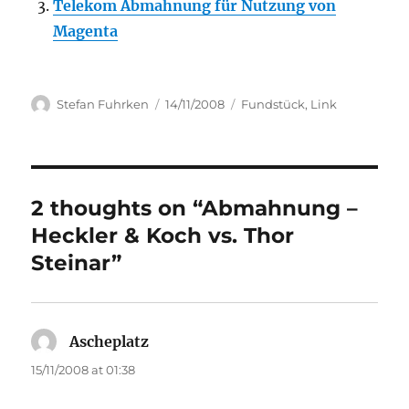
Telekom Abmahnung für Nutzung von
Magenta
Author
Posted
Categories
Stefan Fuhrken
14/11/2008
Fundstück
,
Link
on
2 thoughts on “Abmahnung –
Heckler & Koch vs. Thor
Steinar”
Ascheplatz
says:
15/11/2008 at 01:38