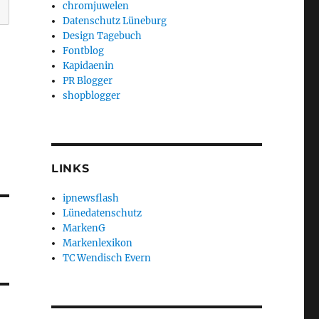
chromjuwelen
Datenschutz Lüneburg
Design Tagebuch
Fontblog
Kapidaenin
PR Blogger
shopblogger
LINKS
ipnewsflash
Lünedatenschutz
MarkenG
Markenlexikon
TC Wendisch Evern