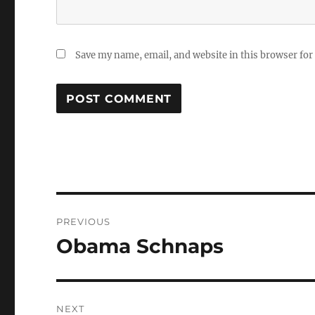
Save my name, email, and website in this browser for
Post
PREVIOUS
navigation
Obama Schnaps
Previous
post:
NEXT