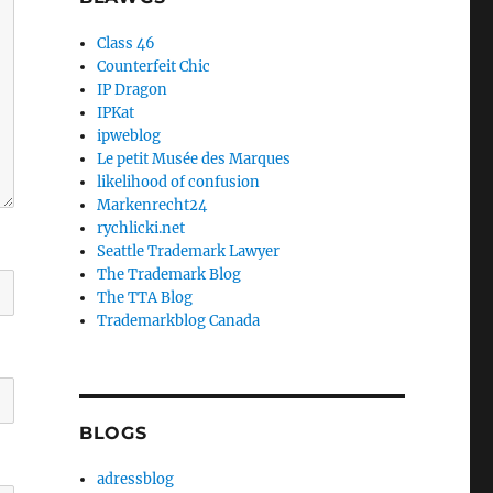
Class 46
Counterfeit Chic
IP Dragon
IPKat
ipweblog
Le petit Musée des Marques
likelihood of confusion
Markenrecht24
rychlicki.net
Seattle Trademark Lawyer
The Trademark Blog
The TTA Blog
Trademarkblog Canada
BLOGS
adressblog