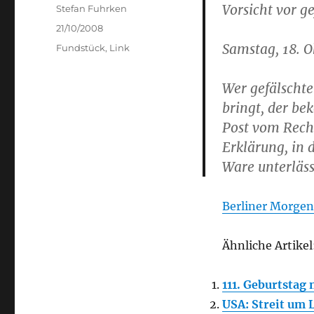
Vorsicht vor g
Author
Stefan Fuhrken
Posted
21/10/2008
on
Samstag, 18. 
Categories
Fundstück
,
Link
Wer gefälschte
bringt, der b
Post vom Recht
Erklärung, in 
Ware unterläss
Berliner Morgen
Ähnliche Artikel
111. Geburtstag 
USA: Streit um 