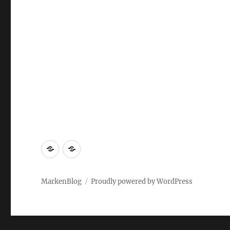
Markenrecherche
Gastbeiträge
MarkenBlog
Proudly powered by WordPress