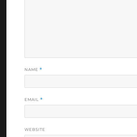
NAME
*
EMAIL
*
WEBSITE