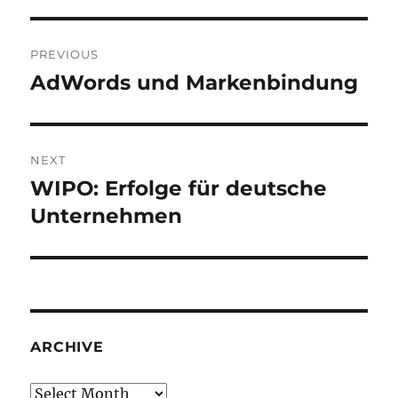
Post
PREVIOUS
navigation
AdWords und Markenbindung
Previous
post:
NEXT
WIPO: Erfolge für deutsche
Next
post:
Unternehmen
ARCHIVE
Archive