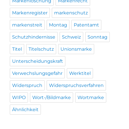
Markenlöschung
Markenrecht
Markenregister
markenschutz
markenstreit
Montag
Patentamt
Schutzhindernisse
Schweiz
Sonntag
Titel
Titelschutz
Unionsmarke
Unterscheidungskraft
Verwechslungsgefahr
Werktitel
Widerspruch
Widerspruchsverfahren
WIPO
Wort-/Bildmarke
Wortmarke
Ähnlichkeit