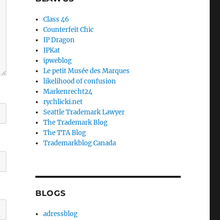
Class 46
Counterfeit Chic
IP Dragon
IPKat
ipweblog
Le petit Musée des Marques
likelihood of confusion
Markenrecht24
rychlicki.net
Seattle Trademark Lawyer
The Trademark Blog
The TTA Blog
Trademarkblog Canada
BLOGS
adressblog