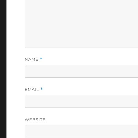
NAME
*
EMAIL
*
WEBSITE