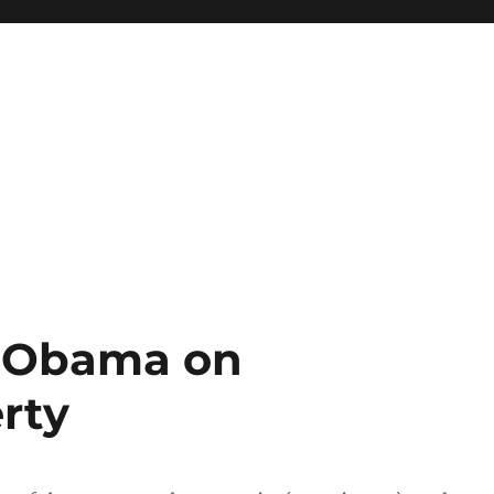
 Obama on
erty