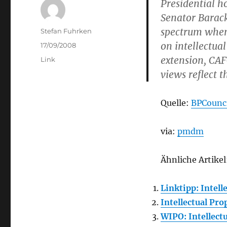
Presidential 
Senator Barack
spectrum when 
Author
Stefan Fuhrken
on intellectua
Posted
17/09/2008
on
extension, CAF
Categories
Link
views reflect t
Quelle:
BPCounc
via:
pmdm
Ähnliche Artikel
Linktipp: Intell
Intellectual Pr
WIPO: Intellect