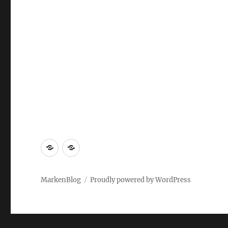
Markenrecherche
Gastbeiträge
MarkenBlog
Proudly powered by WordPress