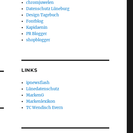
chromjuwelen
Datenschutz Lüneburg
Design Tagebuch
Fontblog
Kapidaenin
PR Blogger
shopblogger
LINKS
ipnewsflash
Lünedatenschutz
MarkenG
Markenlexikon
TC Wendisch Evern