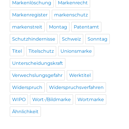
Markenlöschung
Markenrecht
Markenregister
markenschutz
markenstreit
Montag
Patentamt
Schutzhindernisse
Schweiz
Sonntag
Titel
Titelschutz
Unionsmarke
Unterscheidungskraft
Verwechslungsgefahr
Werktitel
Widerspruch
Widerspruchsverfahren
WIPO
Wort-/Bildmarke
Wortmarke
Ähnlichkeit