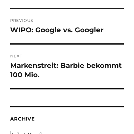
Post
PREVIOUS
navigation
WIPO: Google vs. Googler
Previous
post:
NEXT
Markenstreit: Barbie bekommt
Next
post:
100 Mio.
ARCHIVE