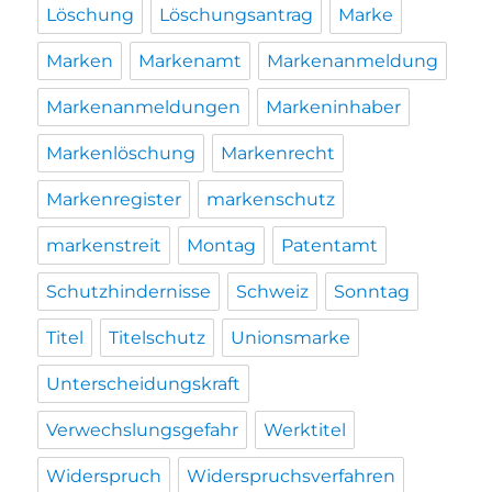
Löschung
Löschungsantrag
Marke
Marken
Markenamt
Markenanmeldung
Markenanmeldungen
Markeninhaber
Markenlöschung
Markenrecht
Markenregister
markenschutz
markenstreit
Montag
Patentamt
Schutzhindernisse
Schweiz
Sonntag
Titel
Titelschutz
Unionsmarke
Unterscheidungskraft
Verwechslungsgefahr
Werktitel
Widerspruch
Widerspruchsverfahren