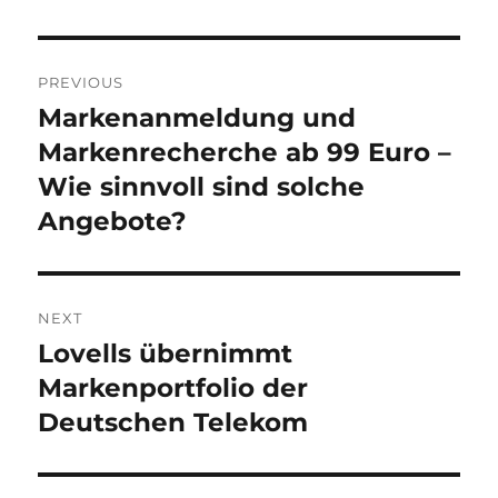
Post
PREVIOUS
navigation
Markenanmeldung und
Previous
post:
Markenrecherche ab 99 Euro –
Wie sinnvoll sind solche
Angebote?
NEXT
Lovells übernimmt
Next
post:
Markenportfolio der
Deutschen Telekom