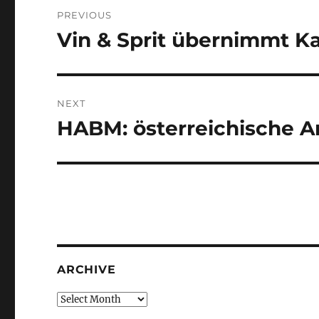
Post
PREVIOUS
navigation
Vin & Sprit übernimmt K
Previous
post:
NEXT
HABM: österreichische 
Next
post:
ARCHIVE
Archive