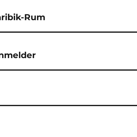
aribik-Rum
Anmelder