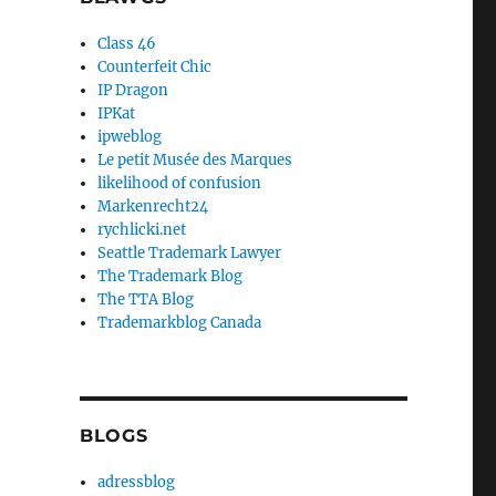
Class 46
Counterfeit Chic
IP Dragon
IPKat
ipweblog
Le petit Musée des Marques
likelihood of confusion
Markenrecht24
rychlicki.net
Seattle Trademark Lawyer
The Trademark Blog
The TTA Blog
Trademarkblog Canada
BLOGS
adressblog