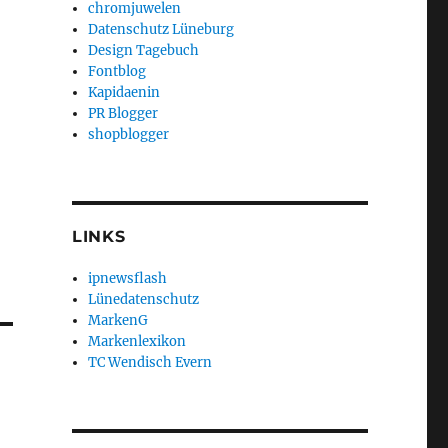
chromjuwelen
Datenschutz Lüneburg
Design Tagebuch
Fontblog
Kapidaenin
PR Blogger
shopblogger
LINKS
ipnewsflash
Lünedatenschutz
MarkenG
Markenlexikon
TC Wendisch Evern