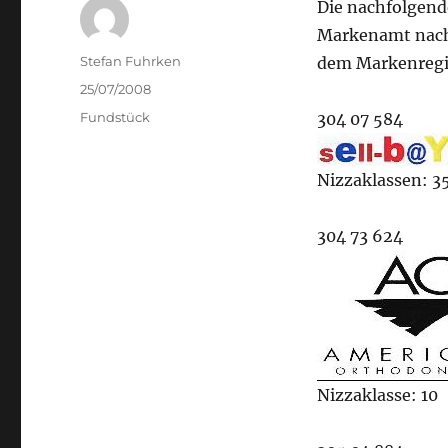
Die nachfolgen
Markenamt nach 
Author
Stefan Fuhrken
dem Markenregis
Posted
25/07/2008
on
Categories
Fundstück
304 07 584
Nizzaklassen: 35
304 73 624
Nizzaklasse: 10