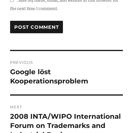
Save my name, email, and website in this browser for
the next time I comment.
Post
PREVIOUS
navigation
Google löst
Previous
post:
Kooperationsproblem
NEXT
2008 INTA/WIPO International
Next
post:
Forum on Trademarks and