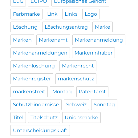
EuG
EUIPO
Europäisches Gericht
Farbmarke
Link
Links
Logo
Löschung
Löschungsantrag
Marke
Marken
Markenamt
Markenanmeldung
Markenanmeldungen
Markeninhaber
Markenlöschung
Markenrecht
Markenregister
markenschutz
markenstreit
Montag
Patentamt
Schutzhindernisse
Schweiz
Sonntag
Titel
Titelschutz
Unionsmarke
Unterscheidungskraft