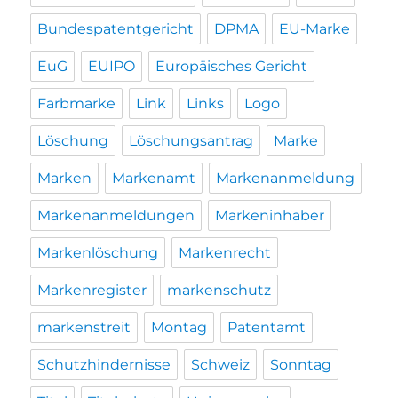
Bundespatentgericht
DPMA
EU-Marke
EuG
EUIPO
Europäisches Gericht
Farbmarke
Link
Links
Logo
Löschung
Löschungsantrag
Marke
Marken
Markenamt
Markenanmeldung
Markenanmeldungen
Markeninhaber
Markenlöschung
Markenrecht
Markenregister
markenschutz
markenstreit
Montag
Patentamt
Schutzhindernisse
Schweiz
Sonntag