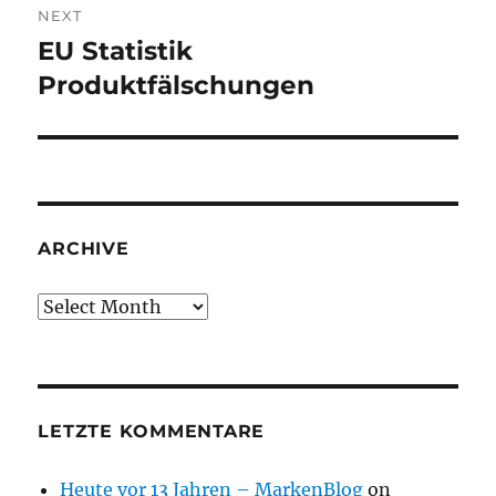
NEXT
EU Statistik
Next
post:
Produktfälschungen
ARCHIVE
Archive
LETZTE KOMMENTARE
Heute vor 13 Jahren – MarkenBlog
on