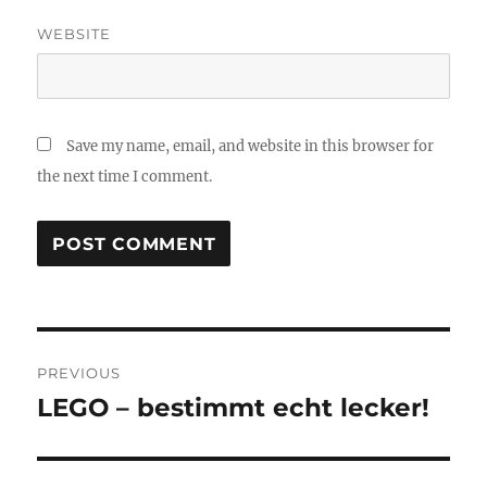
WEBSITE
Save my name, email, and website in this browser for
the next time I comment.
Post
PREVIOUS
navigation
LEGO – bestimmt echt lecker!
Previous
post: