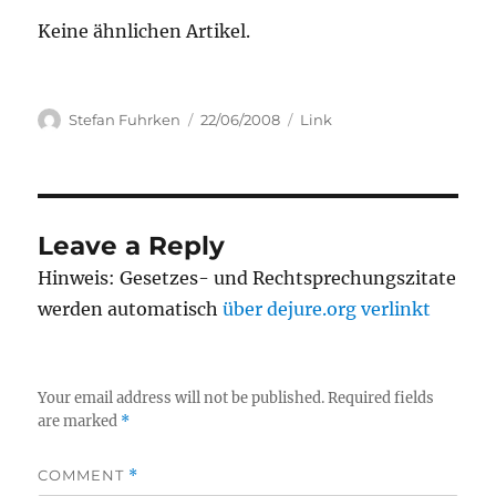
Keine ähnlichen Artikel.
Author
Posted
Categories
Stefan Fuhrken
22/06/2008
Link
on
Leave a Reply
Hinweis: Gesetzes- und Rechtsprechungszitate
werden automatisch
über dejure.org verlinkt
Your email address will not be published.
Required fields
are marked
*
COMMENT
*