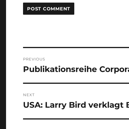
Post
PREVIOUS
navigation
Publikationsreihe Corpor
Previous
post:
NEXT
USA: Larry Bird verklagt
Next
post: