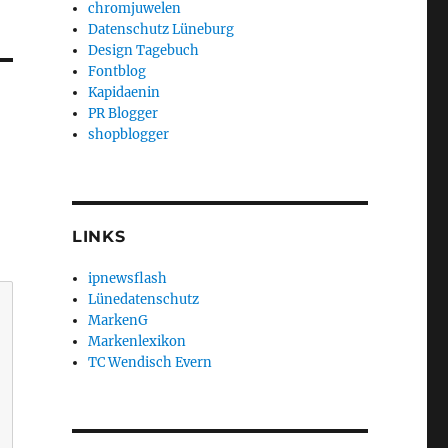
chromjuwelen
Datenschutz Lüneburg
Design Tagebuch
Fontblog
Kapidaenin
PR Blogger
shopblogger
LINKS
ipnewsflash
Lünedatenschutz
MarkenG
Markenlexikon
TC Wendisch Evern