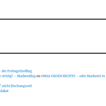
er Freitagsfindling
 richtig! – MarkenBlog
on
OMAS GEGEN RECHTS – oder MarkenG vs
 nicht löschungsreif
plakat