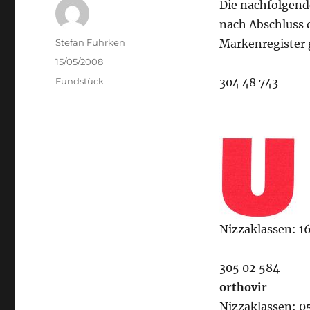
Die nachfolgen
nach Abschluss 
Author
Stefan Fuhrken
Markenregister 
Posted
15/05/2008
on
Categories
Fundstück
304 48 743
Nizzaklassen: 16
305 02 584
orthovir
Nizzaklassen: 05