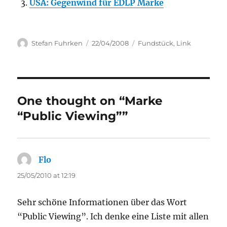
USA: Gegenwind für EDLP Marke
Author
Posted
Categories
Stefan Fuhrken
22/04/2008
Fundstück
,
Link
on
One thought on “Marke
“Public Viewing””
Flo
says:
25/05/2010 at 12:19
Sehr schöne Informationen über das Wort
“Public Viewing”. Ich denke eine Liste mit allen