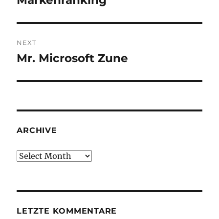
Markenranking
NEXT
Mr. Microsoft Zune
Next
post:
ARCHIVE
Archive
LETZTE KOMMENTARE