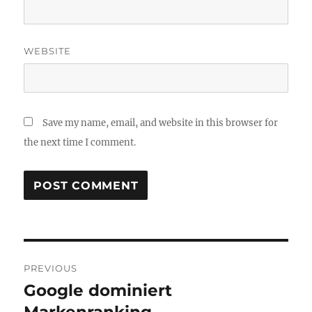
WEBSITE
Save my name, email, and website in this browser for
the next time I comment.
Post
PREVIOUS
navigation
Google dominiert
Previous
post: