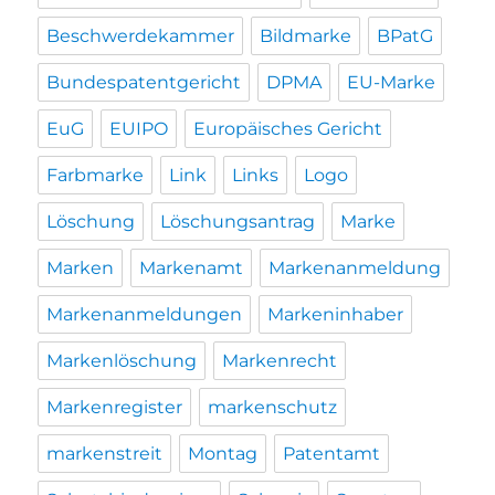
Beschwerdekammer
Bildmarke
BPatG
Bundespatentgericht
DPMA
EU-Marke
EuG
EUIPO
Europäisches Gericht
Farbmarke
Link
Links
Logo
Löschung
Löschungsantrag
Marke
Marken
Markenamt
Markenanmeldung
Markenanmeldungen
Markeninhaber
Markenlöschung
Markenrecht
Markenregister
markenschutz
markenstreit
Montag
Patentamt