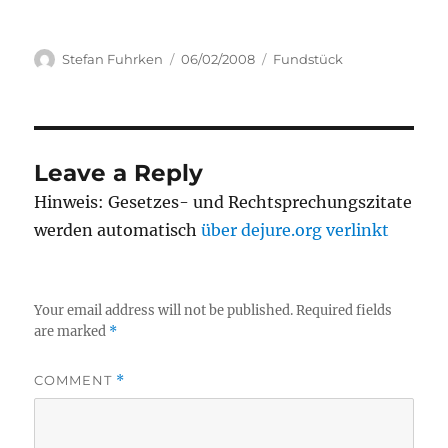
Author
Posted
Categories
Stefan Fuhrken
06/02/2008
Fundstück
on
Leave a Reply
Hinweis: Gesetzes- und Rechtsprechungszitate
werden automatisch
über dejure.org verlinkt
Your email address will not be published.
Required fields
are marked
*
COMMENT
*