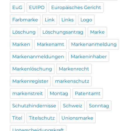
EuG
EUIPO
Europäisches Gericht
Farbmarke
Link
Links
Logo
Löschung
Löschungsantrag
Marke
Marken
Markenamt
Markenanmeldung
Markenanmeldungen
Markeninhaber
Markenlöschung
Markenrecht
Markenregister
markenschutz
markenstreit
Montag
Patentamt
Schutzhindernisse
Schweiz
Sonntag
Titel
Titelschutz
Unionsmarke
Unterscheidungskraft