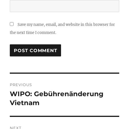
Save my name, email, and website in this browser for
the next time I comment.
Post
PREVIOUS
navigation
WIPO: Gebührenänderung
Previous
post:
Vietnam
NEXT