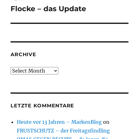
Flocke – das Update
Next
post:
ARCHIVE
Archive
LETZTE KOMMENTARE
Heute vor 13 Jahren – MarkenBlog
on
FRUSTSCHUTZ – der Freitagsfindling