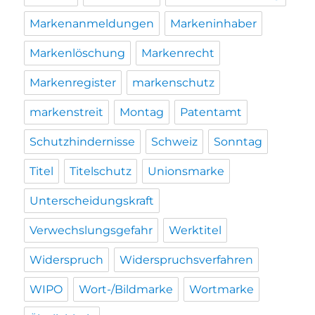
Markenanmeldungen
Markeninhaber
Markenlöschung
Markenrecht
Markenregister
markenschutz
markenstreit
Montag
Patentamt
Schutzhindernisse
Schweiz
Sonntag
Titel
Titelschutz
Unionsmarke
Unterscheidungskraft
Verwechslungsgefahr
Werktitel
Widerspruch
Widerspruchsverfahren
WIPO
Wort-/Bildmarke
Wortmarke