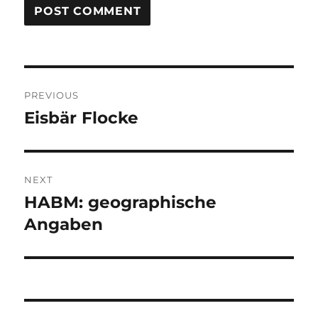
Post
PREVIOUS
navigation
Eisbär Flocke
Previous
post:
NEXT
HABM: geographische
Next
post:
Angaben