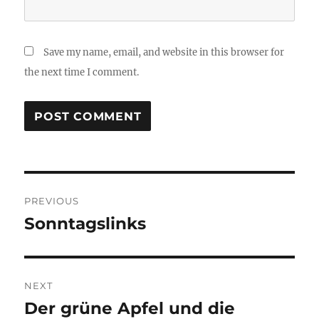
Save my name, email, and website in this browser for
the next time I comment.
Post
PREVIOUS
navigation
Sonntagslinks
Previous
post:
NEXT
Der grüne Apfel und die
Next