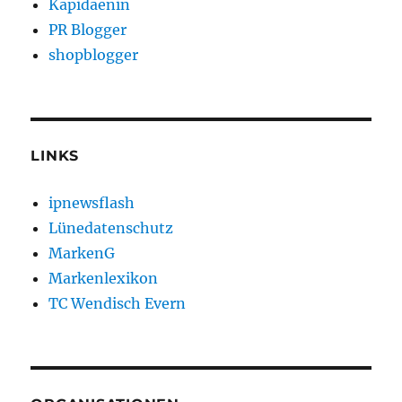
Kapidaenin
PR Blogger
shopblogger
LINKS
ipnewsflash
Lünedatenschutz
MarkenG
Markenlexikon
TC Wendisch Evern