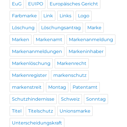
EuG
EUIPO
Europäisches Gericht
Farbmarke
Link
Links
Logo
Löschung
Löschungsantrag
Marke
Marken
Markenamt
Markenanmeldung
Markenanmeldungen
Markeninhaber
Markenlöschung
Markenrecht
Markenregister
markenschutz
markenstreit
Montag
Patentamt
Schutzhindernisse
Schweiz
Sonntag
Titel
Titelschutz
Unionsmarke
Unterscheidungskraft