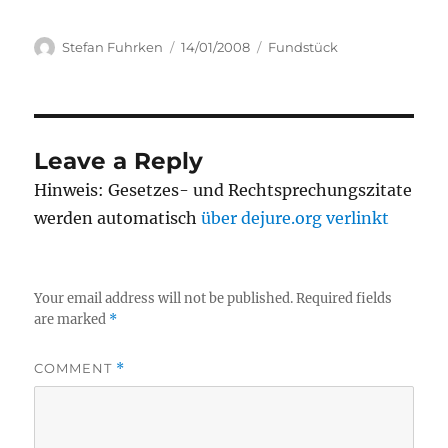
Author
Posted
Categories
Stefan Fuhrken
14/01/2008
Fundstück
on
Leave a Reply
Hinweis: Gesetzes- und Rechtsprechungszitate
werden automatisch
über dejure.org verlinkt
Your email address will not be published.
Required fields
are marked
*
COMMENT
*