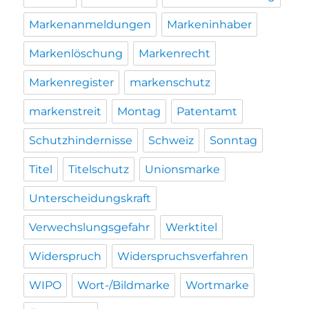
Markenanmeldungen
Markeninhaber
Markenlöschung
Markenrecht
Markenregister
markenschutz
markenstreit
Montag
Patentamt
Schutzhindernisse
Schweiz
Sonntag
Titel
Titelschutz
Unionsmarke
Unterscheidungskraft
Verwechslungsgefahr
Werktitel
Widerspruch
Widerspruchsverfahren
WIPO
Wort-/Bildmarke
Wortmarke