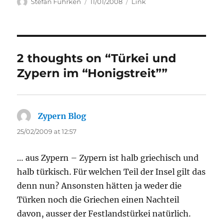
Author
Posted
Categories
Stefan Fuhrken
11/01/2008
Link
on
2 thoughts on “Türkei und
Zypern im “Honigstreit””
Zypern Blog
says:
25/02/2009 at 12:57
… aus Zypern – Zypern ist halb griechisch und
halb türkisch. Für welchen Teil der Insel gilt das
denn nun? Ansonsten hätten ja weder die
Türken noch die Griechen einen Nachteil
davon, ausser der Festlandstürkei natürlich.