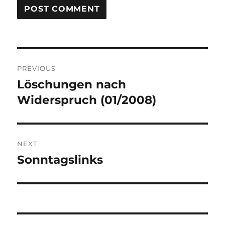
Post
PREVIOUS
navigation
Löschungen nach
Previous
post:
Widerspruch (01/2008)
NEXT
Sonntagslinks
Next
post: