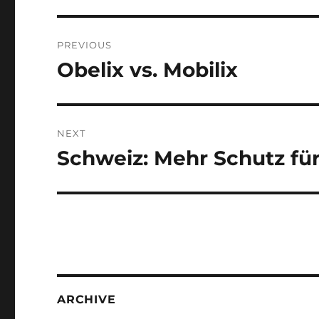
Post
PREVIOUS
navigation
Obelix vs. Mobilix
Previous
post:
NEXT
Schweiz: Mehr Schutz fü
Next
post:
ARCHIVE