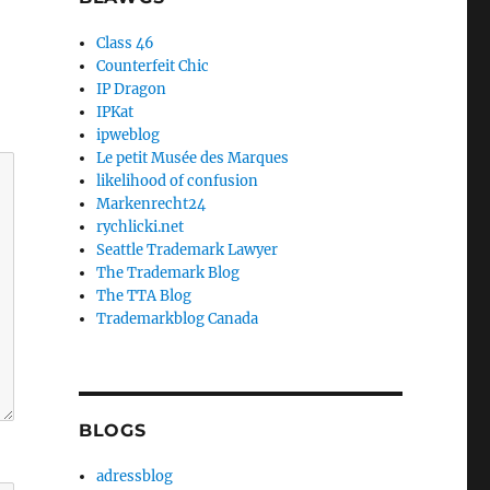
Class 46
Counterfeit Chic
IP Dragon
IPKat
ipweblog
Le petit Musée des Marques
likelihood of confusion
Markenrecht24
rychlicki.net
Seattle Trademark Lawyer
The Trademark Blog
The TTA Blog
Trademarkblog Canada
BLOGS
adressblog