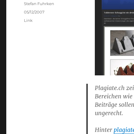
Author
Stefan Fuhrken
Posted
05/12/2007
on
Categories
Link
Plagiate.ch z
Bereichen wie 
Beiträge solle
ungerecht.
Hinter
plagiat