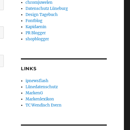
chromjuwelen
Datenschutz Lüneburg
Design Tagebuch
Fontblog
Kapidaenin
PR Blogger
shopblogger
LINKS
ipnewsflash
Lünedatenschutz
MarkenG
Markenlexikon
TC Wendisch Evern