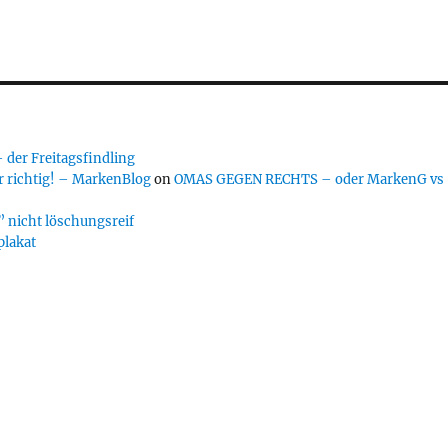
er Freitagsfindling
 richtig! – MarkenBlog
on
OMAS GEGEN RECHTS – oder MarkenG vs
 nicht löschungsreif
plakat