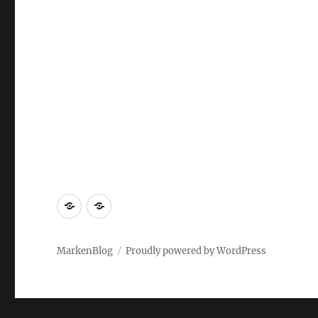
Markenrecherche
Gastbeiträge
MarkenBlog
Proudly powered by WordPress