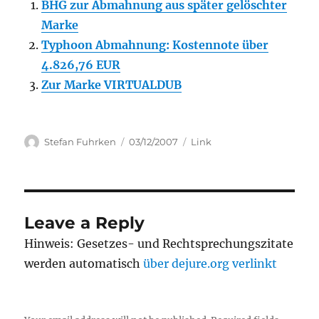
BHG zur Abmahnung aus später gelöschter
Marke
Typhoon Abmahnung: Kostennote über
4.826,76 EUR
Zur Marke VIRTUALDUB
Author
Posted
Categories
Stefan Fuhrken
03/12/2007
Link
on
Leave a Reply
Hinweis: Gesetzes- und Rechtsprechungszitate
werden automatisch
über dejure.org verlinkt