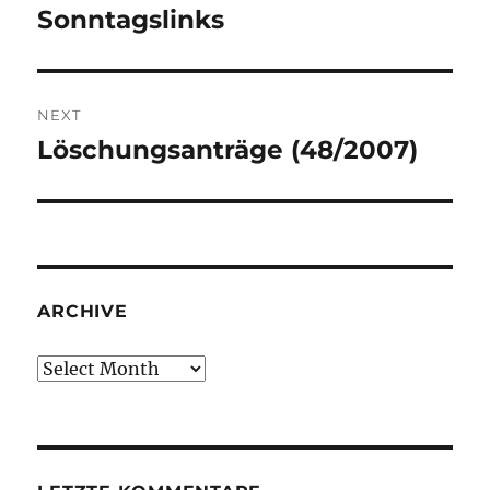
navigation
Sonntagslinks
Previous
post:
NEXT
Löschungsanträge (48/2007)
Next
post:
ARCHIVE
Archive