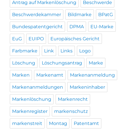
Antrag auf Markenlöschung
Beschwerde
Beschwerdekammer
Bildmarke
BPatG
Bundespatentgericht
DPMA
EU-Marke
EuG
EUIPO
Europäisches Gericht
Farbmarke
Link
Links
Logo
Löschung
Löschungsantrag
Marke
Marken
Markenamt
Markenanmeldung
Markenanmeldungen
Markeninhaber
Markenlöschung
Markenrecht
Markenregister
markenschutz
markenstreit
Montag
Patentamt