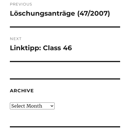
PREVIOUS
navigation
Löschungsanträge (47/2007)
Previous
post:
NEXT
Linktipp: Class 46
Next
post:
ARCHIVE
Archive