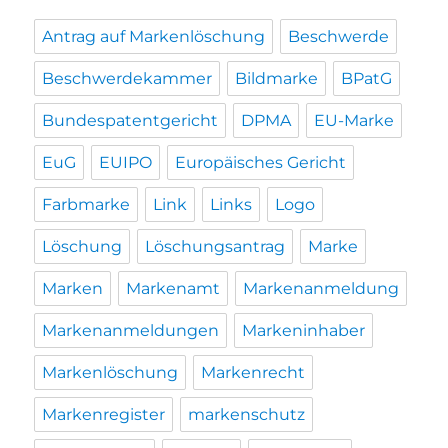
Antrag auf Markenlöschung
Beschwerde
Beschwerdekammer
Bildmarke
BPatG
Bundespatentgericht
DPMA
EU-Marke
EuG
EUIPO
Europäisches Gericht
Farbmarke
Link
Links
Logo
Löschung
Löschungsantrag
Marke
Marken
Markenamt
Markenanmeldung
Markenanmeldungen
Markeninhaber
Markenlöschung
Markenrecht
Markenregister
markenschutz