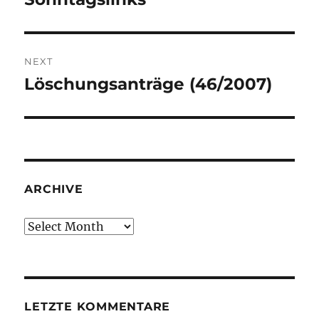
post:
NEXT
Löschungsanträge (46/2007)
Next
post:
ARCHIVE
Archive
LETZTE KOMMENTARE