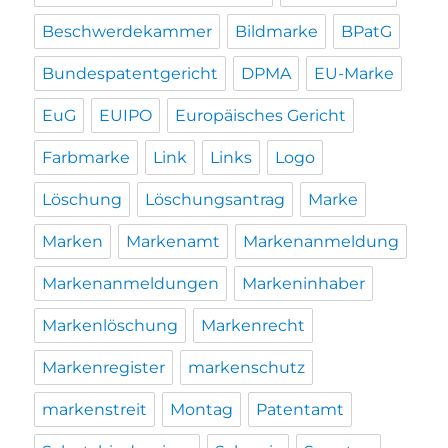
Beschwerdekammer
Bildmarke
BPatG
Bundespatentgericht
DPMA
EU-Marke
EuG
EUIPO
Europäisches Gericht
Farbmarke
Link
Links
Logo
Löschung
Löschungsantrag
Marke
Marken
Markenamt
Markenanmeldung
Markenanmeldungen
Markeninhaber
Markenlöschung
Markenrecht
Markenregister
markenschutz
markenstreit
Montag
Patentamt