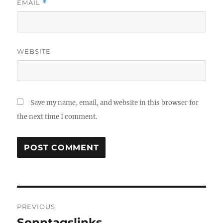
EMAIL
*
WEBSITE
Save my name, email, and website in this browser for
the next time I comment.
Post
PREVIOUS
navigation
Sonntagslinks
Previous