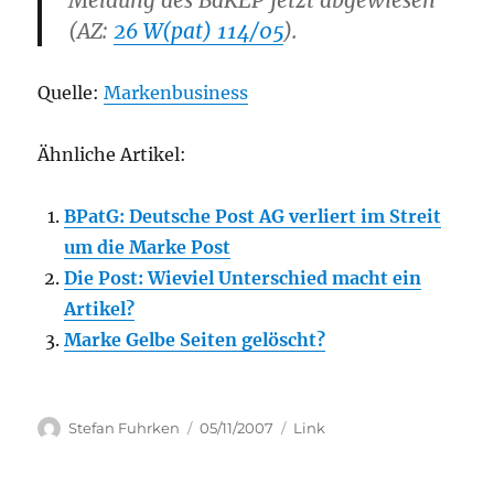
Meldung des BdKEP jetzt abgewiesen
(AZ:
26 W(pat) 114/05
).
Quelle:
Markenbusiness
Ähnliche Artikel:
BPatG: Deutsche Post AG verliert im Streit
um die Marke Post
Die Post: Wieviel Unterschied macht ein
Artikel?
Marke Gelbe Seiten gelöscht?
Author
Posted
Categories
Stefan Fuhrken
05/11/2007
Link
on