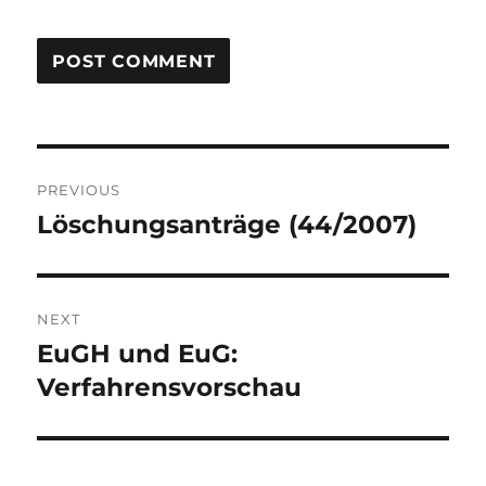
Post
PREVIOUS
navigation
Löschungsanträge (44/2007)
Previous
post:
NEXT
EuGH und EuG:
Next
post:
Verfahrensvorschau