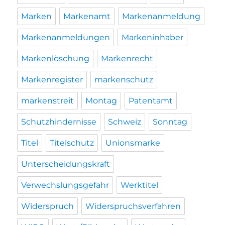
Marken
Markenamt
Markenanmeldung
Markenanmeldungen
Markeninhaber
Markenlöschung
Markenrecht
Markenregister
markenschutz
markenstreit
Montag
Patentamt
Schutzhindernisse
Schweiz
Sonntag
Titel
Titelschutz
Unionsmarke
Unterscheidungskraft
Verwechslungsgefahr
Werktitel
Widerspruch
Widerspruchsverfahren