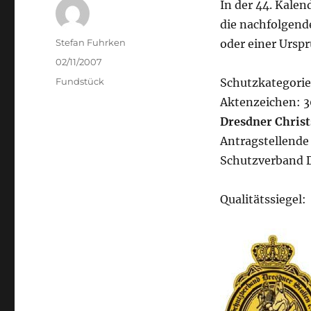
In der 44. Kal
die nachfolgend
Author
Stefan Fuhrken
oder einer Ursp
Posted
02/11/2007
on
Categories
Fundstück
Schutzkategorie:
Aktenzeichen: 3
Dresdner Christ
Antragstellende
Schutzverband D
Qualitätssiegel: