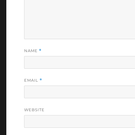
NAME
*
EMAIL
*
WEBSITE