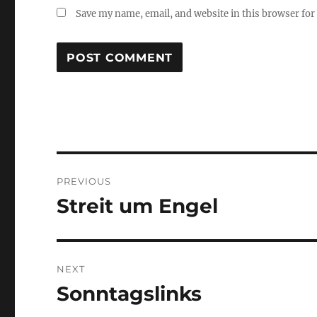
Save my name, email, and website in this browser for
Post
PREVIOUS
navigation
Streit um Engel
Previous
post:
NEXT
Sonntagslinks
Next
post: