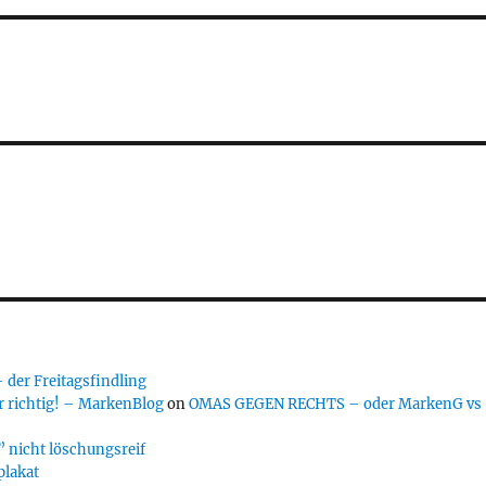
er Freitagsfindling
 richtig! – MarkenBlog
on
OMAS GEGEN RECHTS – oder MarkenG vs
 nicht löschungsreif
plakat