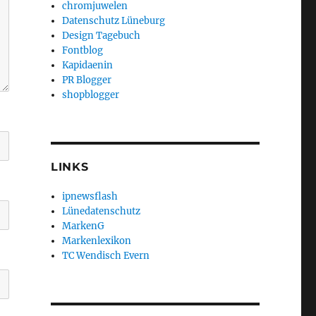
chromjuwelen
Datenschutz Lüneburg
Design Tagebuch
Fontblog
Kapidaenin
PR Blogger
shopblogger
LINKS
ipnewsflash
Lünedatenschutz
MarkenG
Markenlexikon
TC Wendisch Evern