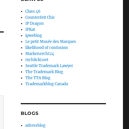
Class 46
Counterfeit Chic
IP Dragon
IPKat
ipweblog
Le petit Musée des Marques
likelihood of confusion
Markenrecht24
rychlicki.net
Seattle Trademark Lawyer
The Trademark Blog
The TTA Blog
Trademarkblog Canada
BLOGS
adressblog