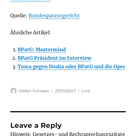
Quelle:
Bundespatentgericht
Ähnliche Artikel:
BPatG: Mastermind
BPatG Präsident im Interview
Tosca gegen Dosha oder BPatG und die Oper
Author
Posted
Categories
Stefan Fuhrken
23/10/2007
Link
on
Leave a Reply
Hinweis: Gesetzes- und Rechtsprechungszitate