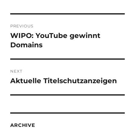
Post
PREVIOUS
navigation
WIPO: YouTube gewinnt
Previous
post:
Domains
NEXT
Aktuelle Titelschutzanzeigen
Next
post:
ARCHIVE