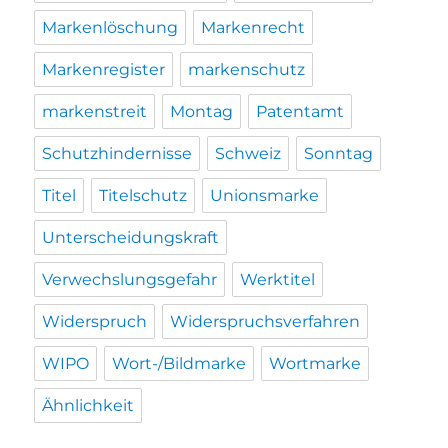
Markenlöschung
Markenrecht
Markenregister
markenschutz
markenstreit
Montag
Patentamt
Schutzhindernisse
Schweiz
Sonntag
Titel
Titelschutz
Unionsmarke
Unterscheidungskraft
Verwechslungsgefahr
Werktitel
Widerspruch
Widerspruchsverfahren
WIPO
Wort-/Bildmarke
Wortmarke
Ähnlichkeit