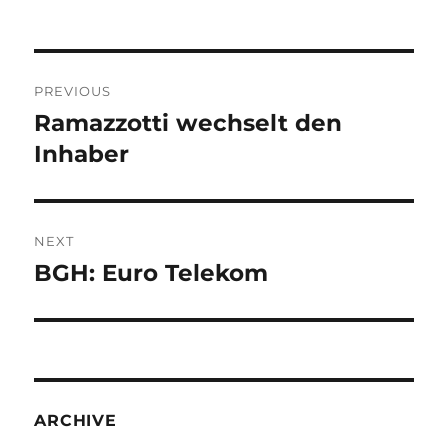
Post
PREVIOUS
navigation
Ramazzotti wechselt den
Previous
post:
Inhaber
NEXT
BGH: Euro Telekom
Next
post:
ARCHIVE