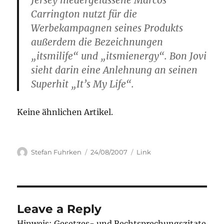
Jersey niedergelassene Marcos
Carrington nutzt für die
Werbekampagnen seines Produkts
außerdem die Bezeichnungen
„itsmilife“ und „itsmienergy“. Bon Jovi
sieht darin eine Anlehnung an seinen
Superhit „It’s My Life“.
Keine ähnlichen Artikel.
Author
Posted
Categories
Stefan Fuhrken
24/08/2007
Link
on
Leave a Reply
Hinweis: Gesetzes- und Rechtsprechungszitate