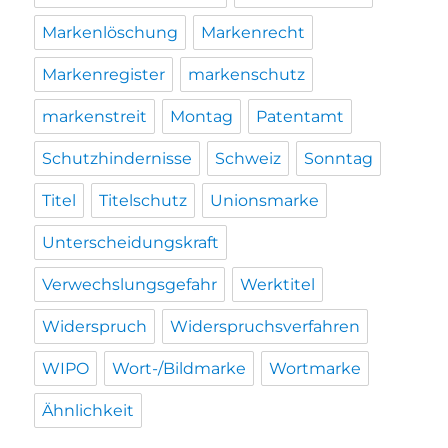
Markenlöschung
Markenrecht
Markenregister
markenschutz
markenstreit
Montag
Patentamt
Schutzhindernisse
Schweiz
Sonntag
Titel
Titelschutz
Unionsmarke
Unterscheidungskraft
Verwechslungsgefahr
Werktitel
Widerspruch
Widerspruchsverfahren
WIPO
Wort-/Bildmarke
Wortmarke
Ähnlichkeit