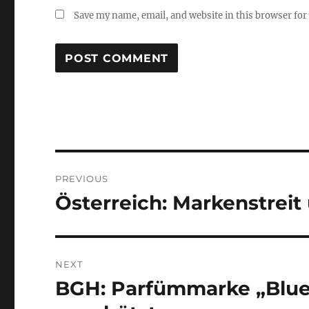
Save my name, email, and website in this browser for
Post
PREVIOUS
navigation
Österreich: Markenstrei
Previous
post:
NEXT
BGH: Parfümmarke „Blue N
Next
post: