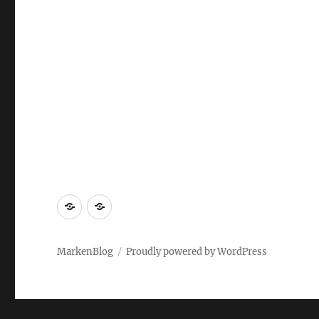
Markenrecherche
Gastbeiträge
MarkenBlog
Proudly powered by WordPress