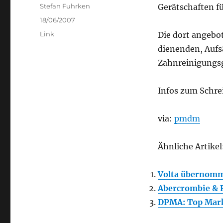
Author
Stefan Fuhrken
Gerätschaften f
Posted
18/06/2007
on
Categories
Link
Die dort angebo
dienenden, Aufsä
Zahnreinigungsg
Infos zum Schre
via:
pmdm
Ähnliche Artikel
Volta übernom
Abercrombie & 
DPMA: Top Mar