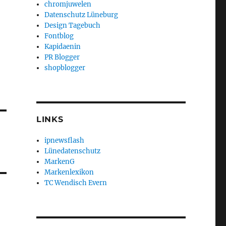
chromjuwelen
Datenschutz Lüneburg
Design Tagebuch
Fontblog
Kapidaenin
PR Blogger
shopblogger
LINKS
ipnewsflash
Lünedatenschutz
MarkenG
Markenlexikon
TC Wendisch Evern