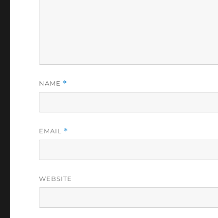
NAME
*
EMAIL
*
WEBSITE