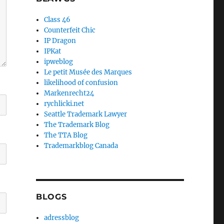
Class 46
Counterfeit Chic
IP Dragon
IPKat
ipweblog
Le petit Musée des Marques
likelihood of confusion
Markenrecht24
rychlicki.net
Seattle Trademark Lawyer
The Trademark Blog
The TTA Blog
Trademarkblog Canada
BLOGS
adressblog