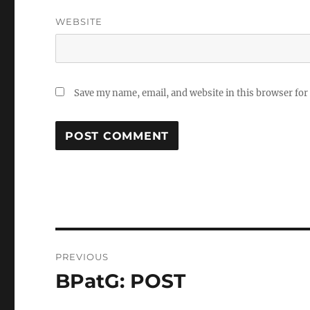
WEBSITE
Save my name, email, and website in this browser for
Post
PREVIOUS
navigation
BPatG: POST
Previous
post: