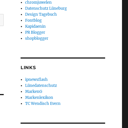
chromjuwelen
Datenschutz Lüneburg
Design Tagebuch
Fontblog
Kapidaenin
PR Blogger
shopblogger
LINKS
ipnewsflash
Lünedatenschutz
MarkenG
Markenlexikon
TC Wendisch Evern