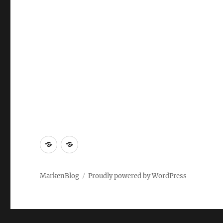
Markenrecherche
Gastbeiträge
MarkenBlog
Proudly powered by WordPress