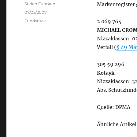
Author
Stefan Fuhrken
Markenregister 
Posted
07/05/2007
on
Categories
Fundstück
2 069 764
MICHAEL CRO
Nizzaklassen: 03,
Verfall (
§ 49 Ma
305 59 296
Kotayk
Nizzaklassen: 32
Abs. Schutzhind
Quelle: DPMA
Ähnliche Artikel