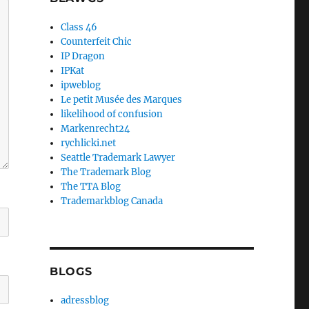
Class 46
Counterfeit Chic
IP Dragon
IPKat
ipweblog
Le petit Musée des Marques
likelihood of confusion
Markenrecht24
rychlicki.net
Seattle Trademark Lawyer
The Trademark Blog
The TTA Blog
Trademarkblog Canada
BLOGS
adressblog