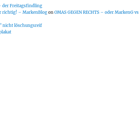
er Freitagsfindling
 richtig! – MarkenBlog
on
OMAS GEGEN RECHTS – oder MarkenG vs
 nicht löschungsreif
plakat