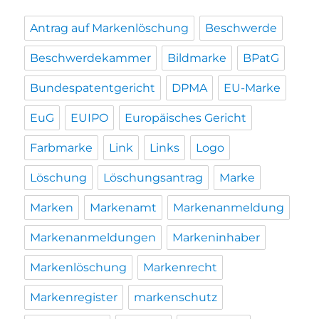
Antrag auf Markenlöschung
Beschwerde
Beschwerdekammer
Bildmarke
BPatG
Bundespatentgericht
DPMA
EU-Marke
EuG
EUIPO
Europäisches Gericht
Farbmarke
Link
Links
Logo
Löschung
Löschungsantrag
Marke
Marken
Markenamt
Markenanmeldung
Markenanmeldungen
Markeninhaber
Markenlöschung
Markenrecht
Markenregister
markenschutz