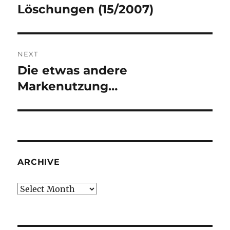
navigation
Löschungen (15/2007)
Previous
post:
NEXT
Die etwas andere
Next
post:
Markenutzung…
ARCHIVE
Archive