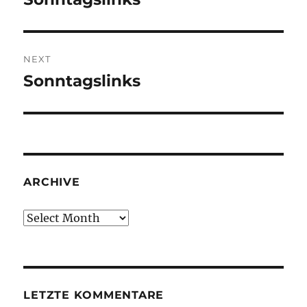
post:
NEXT
Sonntagslinks
Next
post:
ARCHIVE
Archive
LETZTE KOMMENTARE