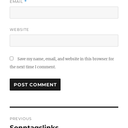
EMAIL
*
WEBSITE
Save my name, email, and website in this browser for
the next time I comment.
Post
PREVIOUS
navigation
Sonntagslinks
Previous