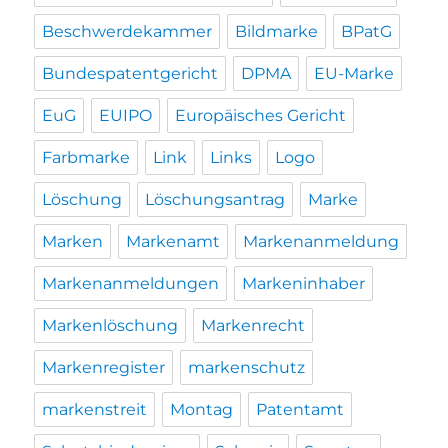
Beschwerdekammer
Bildmarke
BPatG
Bundespatentgericht
DPMA
EU-Marke
EuG
EUIPO
Europäisches Gericht
Farbmarke
Link
Links
Logo
Löschung
Löschungsantrag
Marke
Marken
Markenamt
Markenanmeldung
Markenanmeldungen
Markeninhaber
Markenlöschung
Markenrecht
Markenregister
markenschutz
markenstreit
Montag
Patentamt