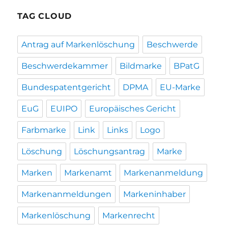
TAG CLOUD
Antrag auf Markenlöschung
Beschwerde
Beschwerdekammer
Bildmarke
BPatG
Bundespatentgericht
DPMA
EU-Marke
EuG
EUIPO
Europäisches Gericht
Farbmarke
Link
Links
Logo
Löschung
Löschungsantrag
Marke
Marken
Markenamt
Markenanmeldung
Markenanmeldungen
Markeninhaber
Markenlöschung
Markenrecht