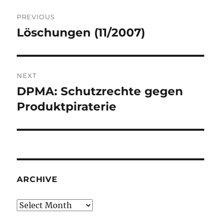
Post
PREVIOUS
navigation
Löschungen (11/2007)
Previous
post:
NEXT
DPMA: Schutzrechte gegen
Next
post:
Produktpiraterie
ARCHIVE
Archive