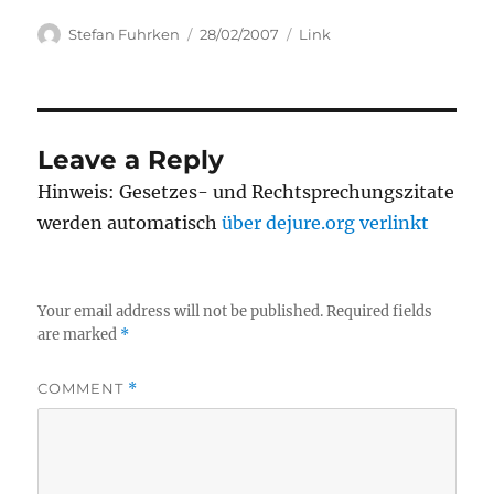
Author
Posted
Categories
Stefan Fuhrken
28/02/2007
Link
on
Leave a Reply
Hinweis: Gesetzes- und Rechtsprechungszitate
werden automatisch
über dejure.org verlinkt
Your email address will not be published.
Required fields
are marked
*
COMMENT
*