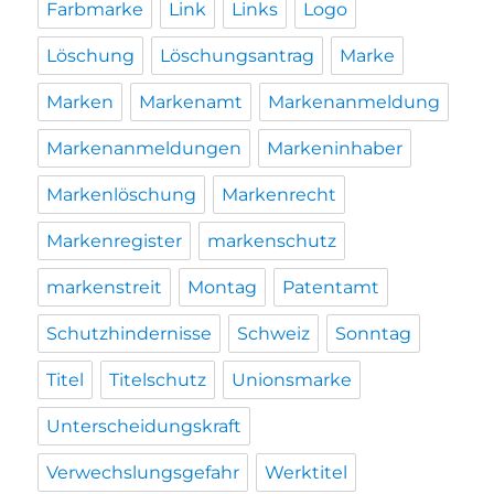
Farbmarke
Link
Links
Logo
Löschung
Löschungsantrag
Marke
Marken
Markenamt
Markenanmeldung
Markenanmeldungen
Markeninhaber
Markenlöschung
Markenrecht
Markenregister
markenschutz
markenstreit
Montag
Patentamt
Schutzhindernisse
Schweiz
Sonntag
Titel
Titelschutz
Unionsmarke
Unterscheidungskraft
Verwechslungsgefahr
Werktitel