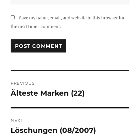
Save my name, email, and website in this browser for
the next time I comment.
Post
PREVIOUS
navigation
Älteste Marken (22)
Previous
post:
NEXT
Löschungen (08/2007)
Next
post: