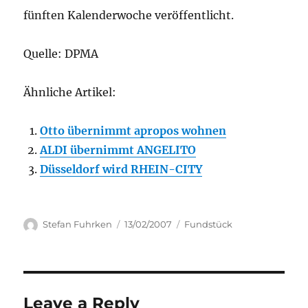
fünften Kalenderwoche veröffentlicht.
Quelle: DPMA
Ähnliche Artikel:
Otto übernimmt apropos wohnen
ALDI übernimmt ANGELITO
Düsseldorf wird RHEIN-CITY
Author
Posted
Categories
Stefan Fuhrken
13/02/2007
Fundstück
on
Leave a Reply