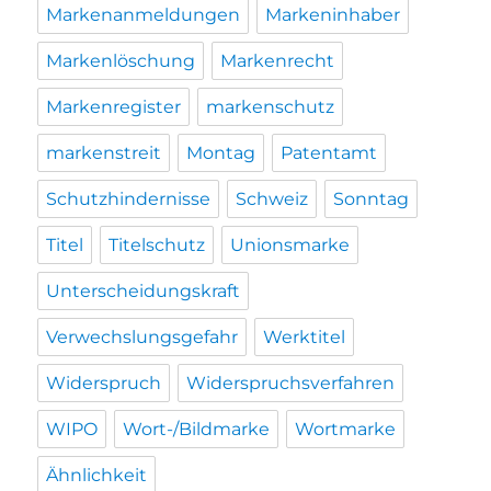
Markenanmeldungen
Markeninhaber
Markenlöschung
Markenrecht
Markenregister
markenschutz
markenstreit
Montag
Patentamt
Schutzhindernisse
Schweiz
Sonntag
Titel
Titelschutz
Unionsmarke
Unterscheidungskraft
Verwechslungsgefahr
Werktitel
Widerspruch
Widerspruchsverfahren
WIPO
Wort-/Bildmarke
Wortmarke
Ähnlichkeit