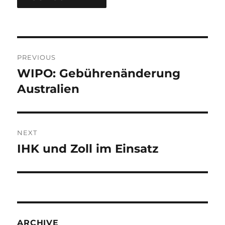
Post
PREVIOUS
navigation
WIPO: Gebührenänderung
Previous
post:
Australien
NEXT
IHK und Zoll im Einsatz
Next
post:
ARCHIVE