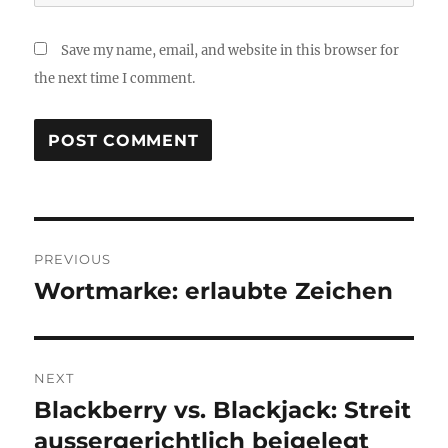
Save my name, email, and website in this browser for
the next time I comment.
Post
PREVIOUS
navigation
Wortmarke: erlaubte Zeichen
Previous
post:
NEXT
Blackberry vs. Blackjack: Streit
Next
post:
aussergerichtlich beigelegt