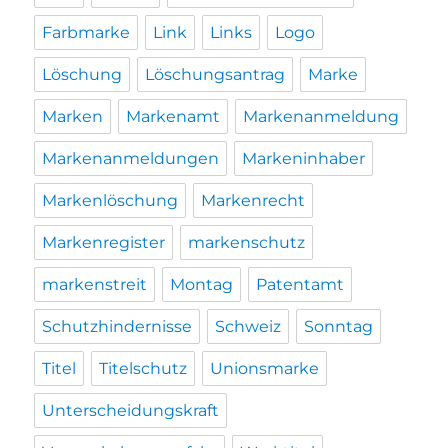
Farbmarke
Link
Links
Logo
Löschung
Löschungsantrag
Marke
Marken
Markenamt
Markenanmeldung
Markenanmeldungen
Markeninhaber
Markenlöschung
Markenrecht
Markenregister
markenschutz
markenstreit
Montag
Patentamt
Schutzhindernisse
Schweiz
Sonntag
Titel
Titelschutz
Unionsmarke
Unterscheidungskraft