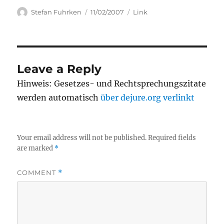
Author
Posted
Categories
Stefan Fuhrken
11/02/2007
Link
on
Leave a Reply
Hinweis: Gesetzes- und Rechtsprechungszitate
werden automatisch
über dejure.org verlinkt
Your email address will not be published.
Required fields
are marked
*
COMMENT
*