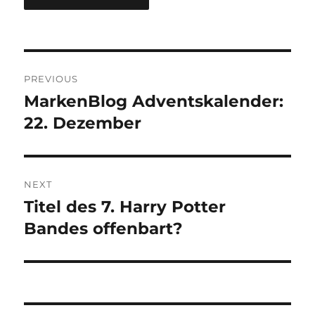
Post
PREVIOUS
navigation
MarkenBlog Adventskalender:
Previous
post:
22. Dezember
NEXT
Titel des 7. Harry Potter
Next
post:
Bandes offenbart?