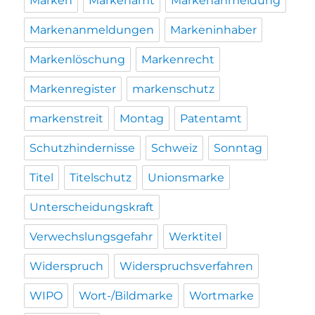
Marken
Markenamt
Markenanmeldung
Markenanmeldungen
Markeninhaber
Markenlöschung
Markenrecht
Markenregister
markenschutz
markenstreit
Montag
Patentamt
Schutzhindernisse
Schweiz
Sonntag
Titel
Titelschutz
Unionsmarke
Unterscheidungskraft
Verwechslungsgefahr
Werktitel
Widerspruch
Widerspruchsverfahren
WIPO
Wort-/Bildmarke
Wortmarke