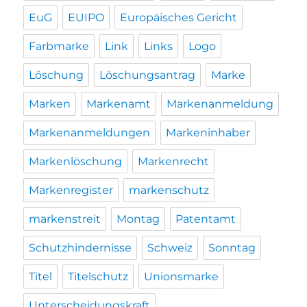
EuG
EUIPO
Europäisches Gericht
Farbmarke
Link
Links
Logo
Löschung
Löschungsantrag
Marke
Marken
Markenamt
Markenanmeldung
Markenanmeldungen
Markeninhaber
Markenlöschung
Markenrecht
Markenregister
markenschutz
markenstreit
Montag
Patentamt
Schutzhindernisse
Schweiz
Sonntag
Titel
Titelschutz
Unionsmarke
Unterscheidungskraft