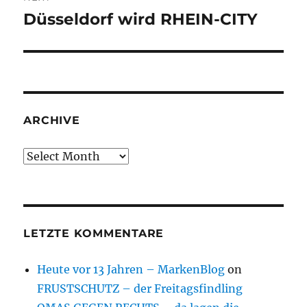
Düsseldorf wird RHEIN-CITY
Next
post:
ARCHIVE
Archive
LETZTE KOMMENTARE
Heute vor 13 Jahren – MarkenBlog
on
FRUSTSCHUTZ – der Freitagsfindling