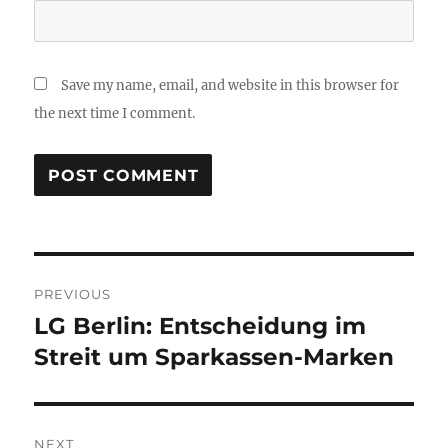
Save my name, email, and website in this browser for
the next time I comment.
Post
PREVIOUS
navigation
LG Berlin: Entscheidung im
Previous
post:
Streit um Sparkassen-Marken
NEXT