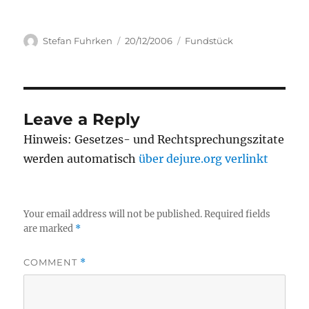
Author
Posted
Categories
Stefan Fuhrken
20/12/2006
Fundstück
on
Leave a Reply
Hinweis: Gesetzes- und Rechtsprechungszitate
werden automatisch
über dejure.org verlinkt
Your email address will not be published.
Required fields
are marked
*
COMMENT
*