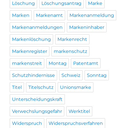
Löschung
Löschungsantrag
Marke
Marken
Markenamt
Markenanmeldung
Markenanmeldungen
Markeninhaber
Markenlöschung
Markenrecht
Markenregister
markenschutz
markenstreit
Montag
Patentamt
Schutzhindernisse
Schweiz
Sonntag
Titel
Titelschutz
Unionsmarke
Unterscheidungskraft
Verwechslungsgefahr
Werktitel
Widerspruch
Widerspruchsverfahren