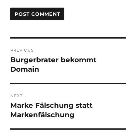
Post
PREVIOUS
navigation
Burgerbrater bekommt
Previous
post:
Domain
NEXT
Marke Fälschung statt
Next
post:
Markenfälschung