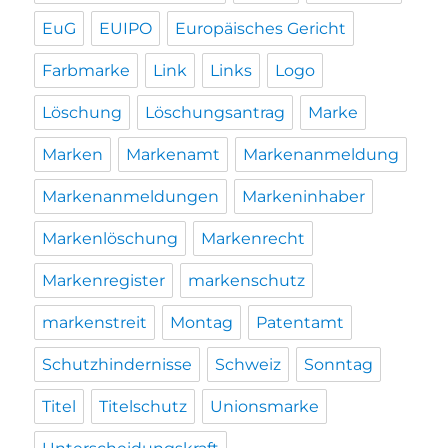
EuG
EUIPO
Europäisches Gericht
Farbmarke
Link
Links
Logo
Löschung
Löschungsantrag
Marke
Marken
Markenamt
Markenanmeldung
Markenanmeldungen
Markeninhaber
Markenlöschung
Markenrecht
Markenregister
markenschutz
markenstreit
Montag
Patentamt
Schutzhindernisse
Schweiz
Sonntag
Titel
Titelschutz
Unionsmarke