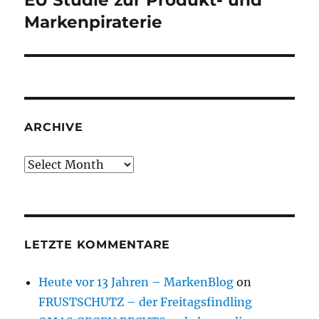
EU Studie zur Produkt- und
post:
Markenpiraterie
ARCHIVE
Archive
LETZTE KOMMENTARE
Heute vor 13 Jahren – MarkenBlog
on
FRUSTSCHUTZ – der Freitagsfindling