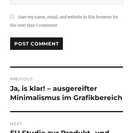
Save my name, email, and website in this browser for
the next time I comment.
Post
PREVIOUS
navigation
Ja, is klar! – ausgereifter
Previous
post:
Minimalismus im Grafikbereich
NEXT
Next