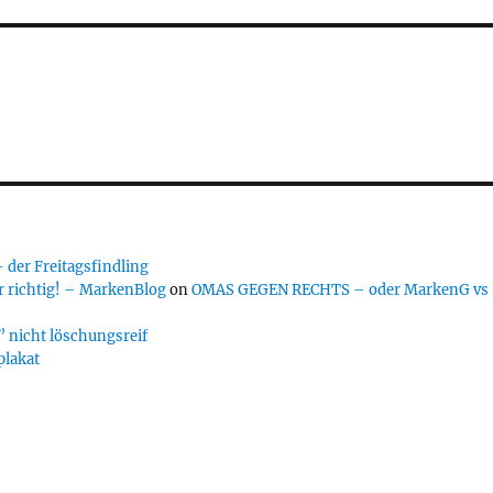
er Freitagsfindling
 richtig! – MarkenBlog
on
OMAS GEGEN RECHTS – oder MarkenG vs
 nicht löschungsreif
plakat