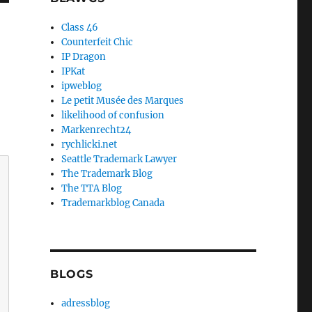
Class 46
Counterfeit Chic
IP Dragon
IPKat
ipweblog
Le petit Musée des Marques
likelihood of confusion
Markenrecht24
rychlicki.net
Seattle Trademark Lawyer
The Trademark Blog
The TTA Blog
Trademarkblog Canada
BLOGS
adressblog