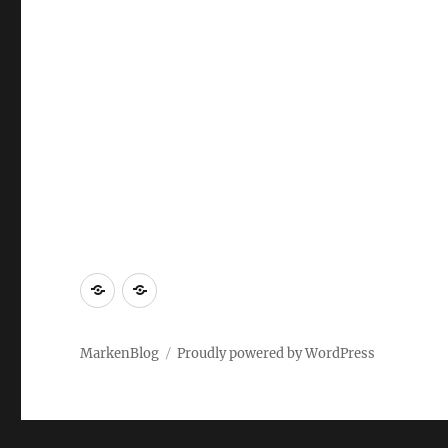
Markenrecherche
Gastbeiträge
MarkenBlog
Proudly powered by WordPress