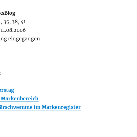
ksBlog
 35, 38, 41
11.08.2006
ung eingegangen
:
erstag
 Markenbereich
bärschwemme im Markenregister