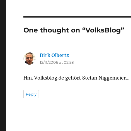
One thought on “VolksBlog”
Dirk Olbertz
says:
12/11/2006 at 02:58
Hm. Volksblog.de gehört Stefan Niggemeier…
Reply