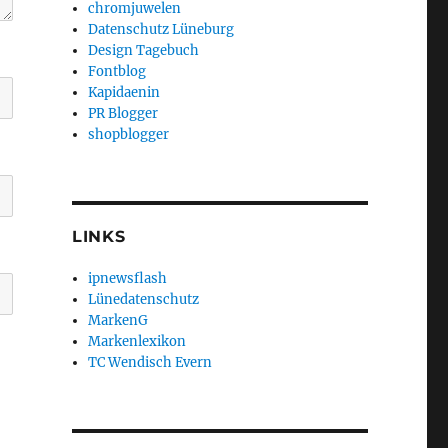
chromjuwelen
Datenschutz Lüneburg
Design Tagebuch
Fontblog
Kapidaenin
PR Blogger
shopblogger
LINKS
ipnewsflash
Lünedatenschutz
MarkenG
Markenlexikon
TC Wendisch Evern