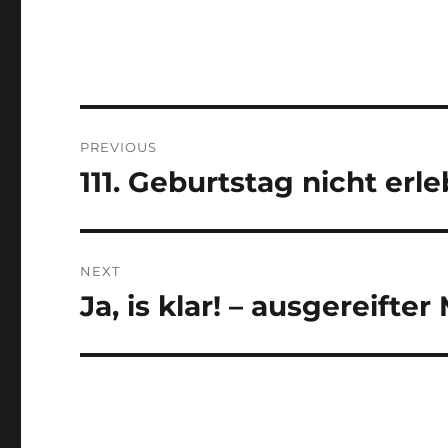
Post
PREVIOUS
navigation
111. Geburtstag nicht erle
Previous
post:
NEXT
Ja, is klar! – ausgereift
Next
post: