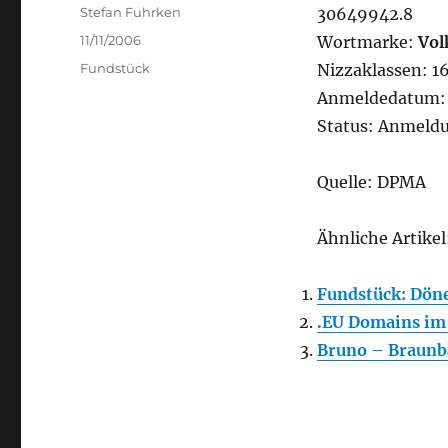
Author
Stefan Fuhrken
30649942.8
Posted
11/11/2006
Wortmarke:
Vol
on
Categories
Fundstück
Nizzaklassen: 16,
Anmeldedatum: 
Status: Anmeld
Quelle: DPMA
Ähnliche Artikel
Fundstück: Dön
.EU Domains im
Bruno – Braun