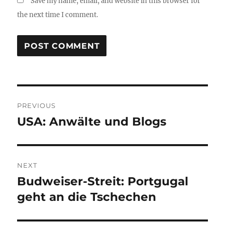
Save my name, email, and website in this browser for
the next time I comment.
Post
PREVIOUS
navigation
USA: Anwälte und Blogs
Previous
post:
NEXT
Budweiser-Streit: Portgugal
Next
post:
geht an die Tschechen