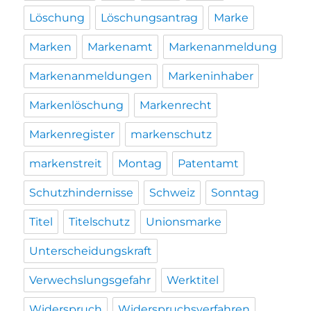
Löschung
Löschungsantrag
Marke
Marken
Markenamt
Markenanmeldung
Markenanmeldungen
Markeninhaber
Markenlöschung
Markenrecht
Markenregister
markenschutz
markenstreit
Montag
Patentamt
Schutzhindernisse
Schweiz
Sonntag
Titel
Titelschutz
Unionsmarke
Unterscheidungskraft
Verwechslungsgefahr
Werktitel
Widerspruch
Widerspruchsverfahren