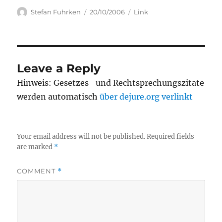
Author
Posted
Categories
Stefan Fuhrken
20/10/2006
Link
on
Leave a Reply
Hinweis: Gesetzes- und Rechtsprechungszitate
werden automatisch
über dejure.org verlinkt
Your email address will not be published.
Required fields
are marked
*
COMMENT
*