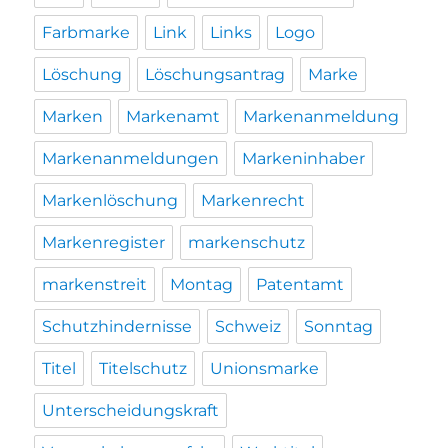
Farbmarke
Link
Links
Logo
Löschung
Löschungsantrag
Marke
Marken
Markenamt
Markenanmeldung
Markenanmeldungen
Markeninhaber
Markenlöschung
Markenrecht
Markenregister
markenschutz
markenstreit
Montag
Patentamt
Schutzhindernisse
Schweiz
Sonntag
Titel
Titelschutz
Unionsmarke
Unterscheidungskraft