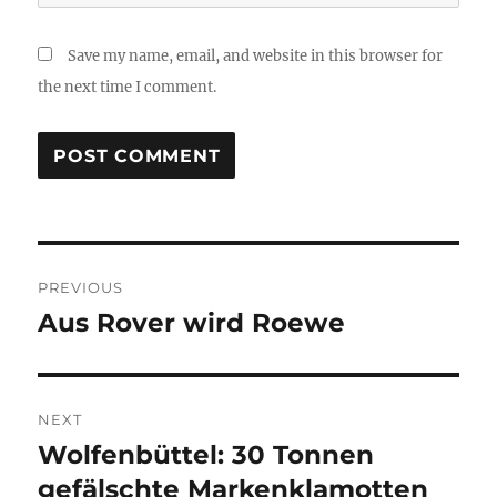
Save my name, email, and website in this browser for
the next time I comment.
Post
PREVIOUS
navigation
Aus Rover wird Roewe
Previous
post:
NEXT
Wolfenbüttel: 30 Tonnen
Next
post:
gefälschte Markenklamotten