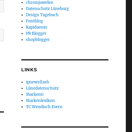
chromjuwelen
Datenschutz Lüneburg
Design Tagebuch
Fontblog
Kapidaenin
PR Blogger
shopblogger
LINKS
ipnewsflash
Lünedatenschutz
MarkenG
Markenlexikon
TC Wendisch Evern