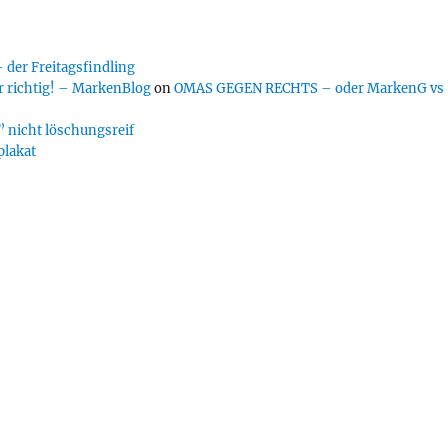
er Freitagsfindling
 richtig! – MarkenBlog
on
OMAS GEGEN RECHTS – oder MarkenG vs
 nicht löschungsreif
plakat