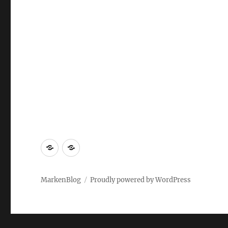
Markenrecherche
Gastbeiträge
MarkenBlog
Proudly powered by WordPress