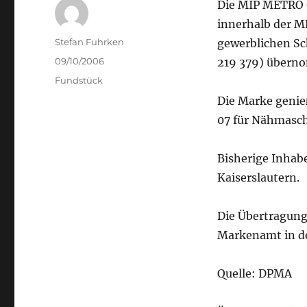
Die MIP METRO G
innerhalb der 
Author
Stefan Fuhrken
gewerblichen Sc
Posted
09/10/2006
219 379) übern
on
Categories
Fundstück
Die Marke genieß
07 für Nähmasc
Bisherige Inhabe
Kaiserslautern.
Die Übertragun
Markenamt in de
Quelle: DPMA