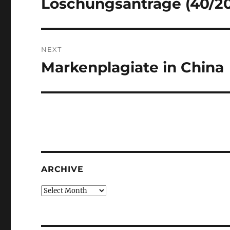
Löschungsanträge (40/2
Previous
post:
NEXT
Markenplagiate in China
Next
post:
ARCHIVE
Archive