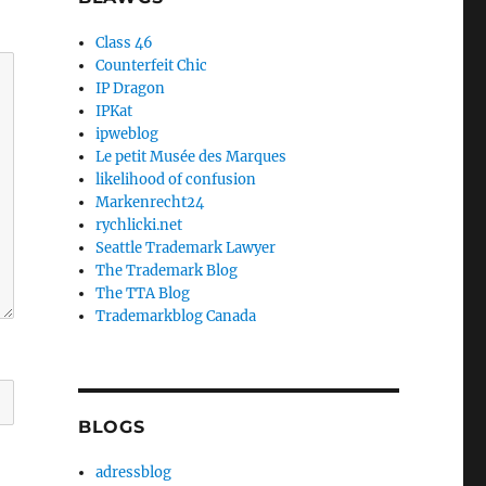
Class 46
Counterfeit Chic
IP Dragon
IPKat
ipweblog
Le petit Musée des Marques
likelihood of confusion
Markenrecht24
rychlicki.net
Seattle Trademark Lawyer
The Trademark Blog
The TTA Blog
Trademarkblog Canada
BLOGS
adressblog