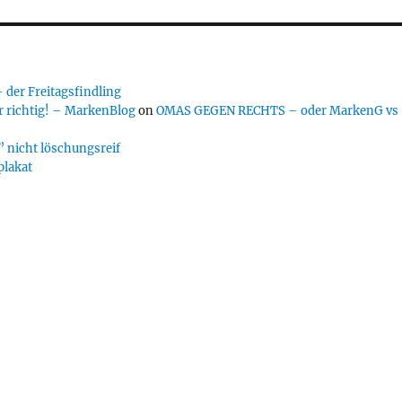
er Freitagsfindling
 richtig! – MarkenBlog
on
OMAS GEGEN RECHTS – oder MarkenG vs
 nicht löschungsreif
plakat