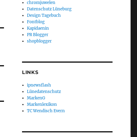
chromjuwelen
Datenschutz Lüneburg
Design Tagebuch
Fontblog
Kapidaenin
PR Blogger
shopblogger
LINKS
ipnewsflash
Lünedatenschutz
MarkenG
Markenlexikon
TC Wendisch Evern