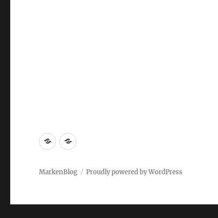
Markenrecherche
Gastbeiträge
MarkenBlog
Proudly powered by WordPress