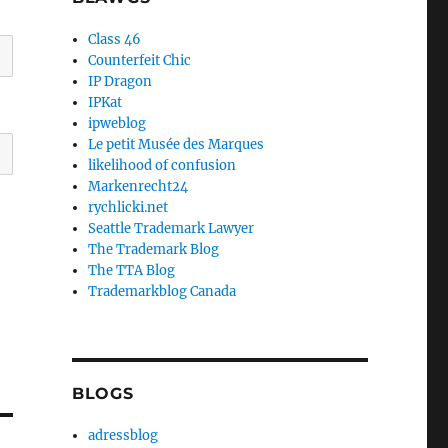
Class 46
Counterfeit Chic
IP Dragon
IPKat
ipweblog
Le petit Musée des Marques
likelihood of confusion
Markenrecht24
rychlicki.net
Seattle Trademark Lawyer
The Trademark Blog
The TTA Blog
Trademarkblog Canada
BLOGS
adressblog