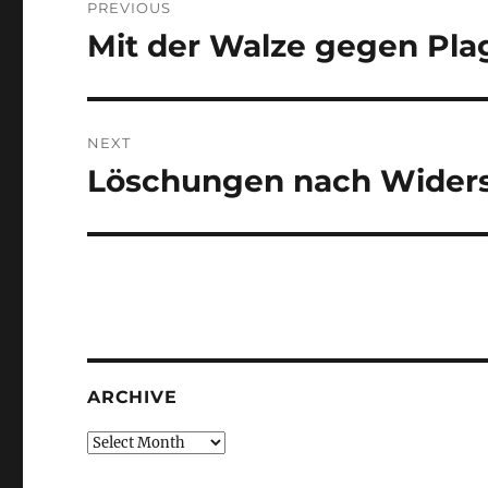
PREVIOUS
navigation
Mit der Walze gegen Pla
Previous
post:
NEXT
Löschungen nach Widers
Next
post:
ARCHIVE
Archive