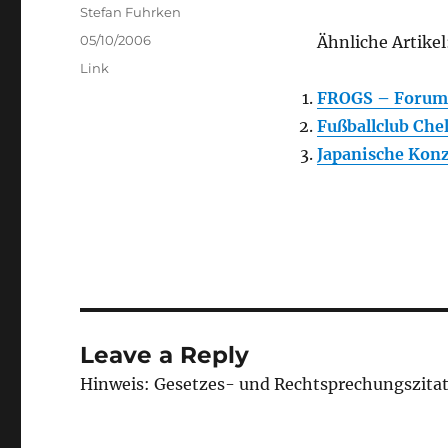
Author
Stefan Fuhrken
Posted
05/10/2006
Ähnliche Artikel
on
Categories
Link
FROGS – Forum f
Fußballclub Che
Japanische Konz
Leave a Reply
Hinweis: Gesetzes- und Rechtsprechungszita