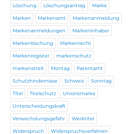
Löschung
Löschungsantrag
Marke
Marken
Markenamt
Markenanmeldung
Markenanmeldungen
Markeninhaber
Markenlöschung
Markenrecht
Markenregister
markenschutz
markenstreit
Montag
Patentamt
Schutzhindernisse
Schweiz
Sonntag
Titel
Titelschutz
Unionsmarke
Unterscheidungskraft
Verwechslungsgefahr
Werktitel
Widerspruch
Widerspruchsverfahren