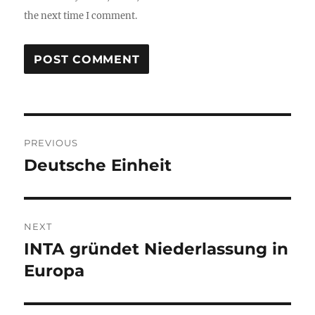
the next time I comment.
Post
PREVIOUS
navigation
Deutsche Einheit
Previous
post:
NEXT
INTA gründet Niederlassung in
Next
post:
Europa