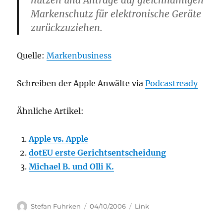
nutzen und Anträge auf gleichnamigen
Markenschutz für elektronische Geräte
zurückzuziehen.
Quelle:
Markenbusiness
Schreiben der Apple Anwälte via
Podcastready
Ähnliche Artikel:
Apple vs. Apple
dotEU erste Gerichtsentscheidung
Michael B. und Olli K.
Author
Posted
Categories
Stefan Fuhrken
04/10/2006
Link
on