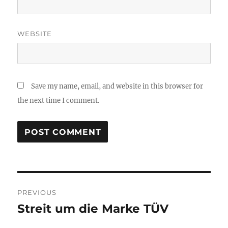
WEBSITE
Save my name, email, and website in this browser for
the next time I comment.
Post
PREVIOUS
navigation
Streit um die Marke TÜV
Previous
post: