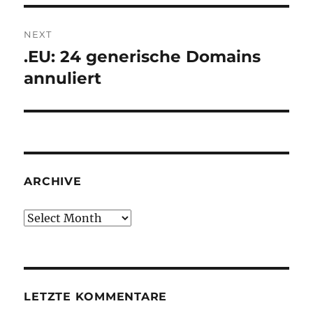
NEXT
.EU: 24 generische Domains
Next
post:
annuliert
ARCHIVE
Archive
LETZTE KOMMENTARE