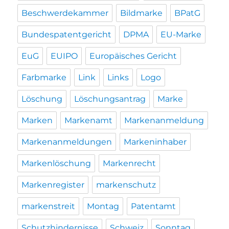
Beschwerdekammer
Bildmarke
BPatG
Bundespatentgericht
DPMA
EU-Marke
EuG
EUIPO
Europäisches Gericht
Farbmarke
Link
Links
Logo
Löschung
Löschungsantrag
Marke
Marken
Markenamt
Markenanmeldung
Markenanmeldungen
Markeninhaber
Markenlöschung
Markenrecht
Markenregister
markenschutz
markenstreit
Montag
Patentamt
Schutzhindernisse
Schweiz
Sonntag