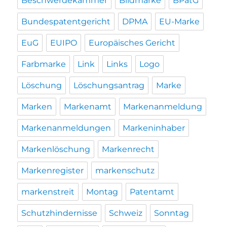
Beschwerdekammer
Bildmarke
BPatG
Bundespatentgericht
DPMA
EU-Marke
EuG
EUIPO
Europäisches Gericht
Farbmarke
Link
Links
Logo
Löschung
Löschungsantrag
Marke
Marken
Markenamt
Markenanmeldung
Markenanmeldungen
Markeninhaber
Markenlöschung
Markenrecht
Markenregister
markenschutz
markenstreit
Montag
Patentamt
Schutzhindernisse
Schweiz
Sonntag