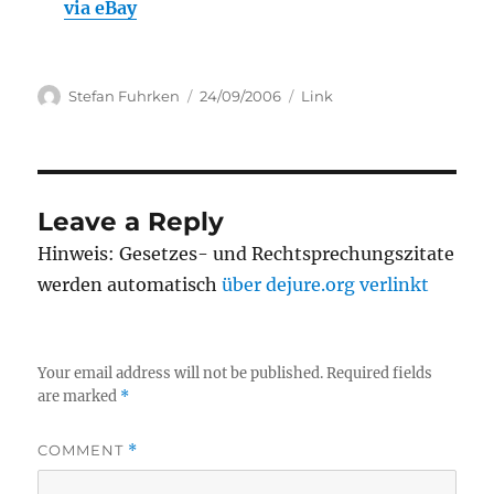
via eBay
Author
Posted
Categories
Stefan Fuhrken
24/09/2006
Link
on
Leave a Reply
Hinweis: Gesetzes- und Rechtsprechungszitate
werden automatisch
über dejure.org verlinkt
Your email address will not be published.
Required fields
are marked
*
COMMENT
*