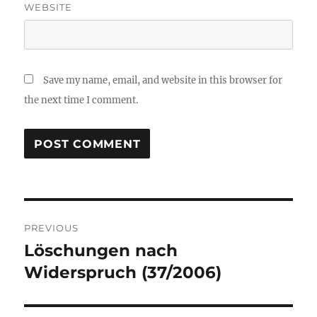
WEBSITE
Save my name, email, and website in this browser for
the next time I comment.
Post
PREVIOUS
navigation
Löschungen nach
Previous
post:
Widerspruch (37/2006)