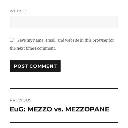
WEBSITE
Save my name, email, and website in this browser for
the next time I comment.
Post
PREVIOUS
navigation
EuG: MEZZO vs. MEZZOPANE
Previous
post: