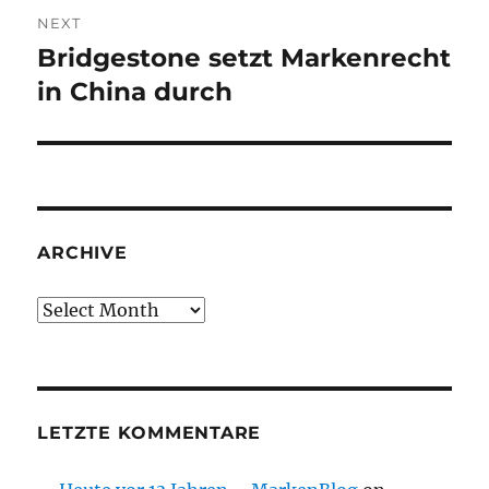
NEXT
Bridgestone setzt Markenrecht
Next
post:
in China durch
ARCHIVE
Archive
LETZTE KOMMENTARE