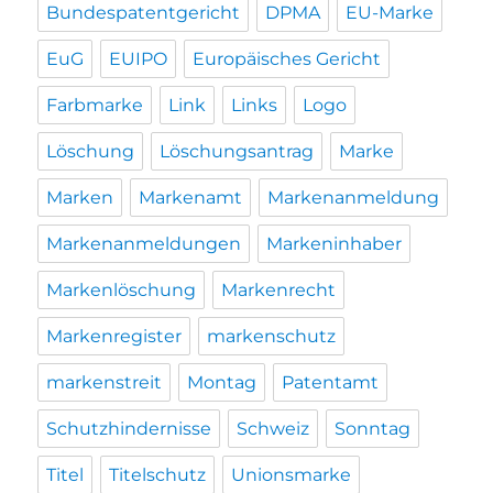
Bundespatentgericht
DPMA
EU-Marke
EuG
EUIPO
Europäisches Gericht
Farbmarke
Link
Links
Logo
Löschung
Löschungsantrag
Marke
Marken
Markenamt
Markenanmeldung
Markenanmeldungen
Markeninhaber
Markenlöschung
Markenrecht
Markenregister
markenschutz
markenstreit
Montag
Patentamt
Schutzhindernisse
Schweiz
Sonntag
Titel
Titelschutz
Unionsmarke