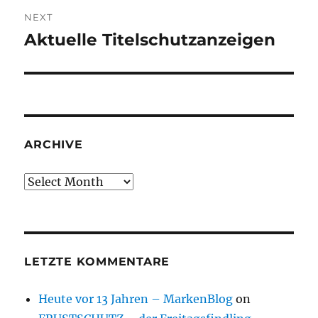
NEXT
Aktuelle Titelschutzanzeigen
Next
post:
ARCHIVE
Archive
LETZTE KOMMENTARE
Heute vor 13 Jahren – MarkenBlog
on