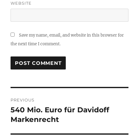
WEBSITE
Save my name, email, and website in this browser for
the next time I comment.
Post
PREVIOUS
navigation
540 Mio. Euro für Davidoff
Previous
post:
Markenrecht