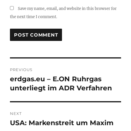
Save my name, email, and website in this browser for
the next time I comment.
Post
PREVIOUS
navigation
erdgas.eu – E.ON Ruhrgas
Previous
post:
unterliegt im ADR Verfahren
NEXT
USA: Markenstreit um Maxim
Next
post: