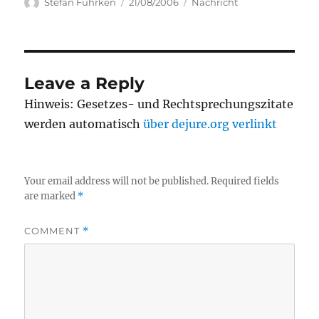
Author
Posted
Categories
Stefan Fuhrken
21/08/2006
Nachricht
on
Leave a Reply
Hinweis: Gesetzes- und Rechtsprechungszitate
werden automatisch
über dejure.org verlinkt
Your email address will not be published.
Required fields
are marked
*
COMMENT
*