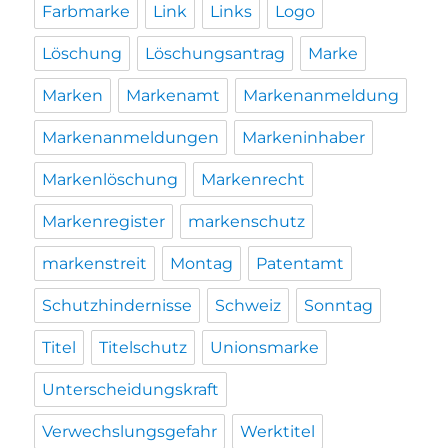
Farbmarke
Link
Links
Logo
Löschung
Löschungsantrag
Marke
Marken
Markenamt
Markenanmeldung
Markenanmeldungen
Markeninhaber
Markenlöschung
Markenrecht
Markenregister
markenschutz
markenstreit
Montag
Patentamt
Schutzhindernisse
Schweiz
Sonntag
Titel
Titelschutz
Unionsmarke
Unterscheidungskraft
Verwechslungsgefahr
Werktitel