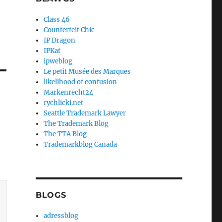
Class 46
Counterfeit Chic
IP Dragon
IPKat
ipweblog
Le petit Musée des Marques
likelihood of confusion
Markenrecht24
rychlicki.net
Seattle Trademark Lawyer
The Trademark Blog
The TTA Blog
Trademarkblog Canada
BLOGS
adressblog