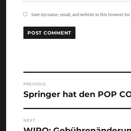
Save my name, email, and website in this browser for
Post
PREVIOUS
navigation
Springer hat den POP C
Previous
post:
NEXT
WIPO: Gebührenänderun
Next