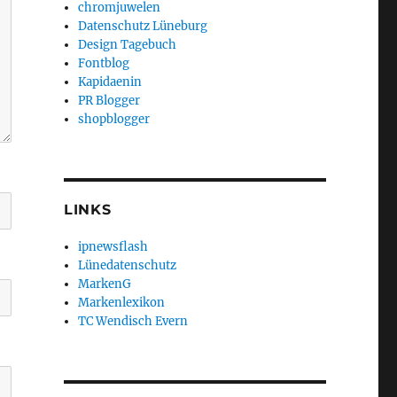
chromjuwelen
Datenschutz Lüneburg
Design Tagebuch
Fontblog
Kapidaenin
PR Blogger
shopblogger
LINKS
ipnewsflash
Lünedatenschutz
MarkenG
Markenlexikon
TC Wendisch Evern