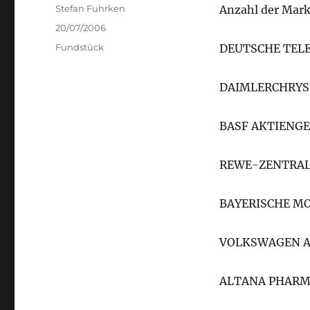
Author
Stefan Fuhrken
Anzahl der Mar
Posted
20/07/2006
on
Categories
Fundstück
DEUTSCHE TELE
DAIMLERCHRYSL
BASF AKTIENGE
REWE-ZENTRAL 
BAYERISCHE M
VOLKSWAGEN AG
ALTANA PHARMA