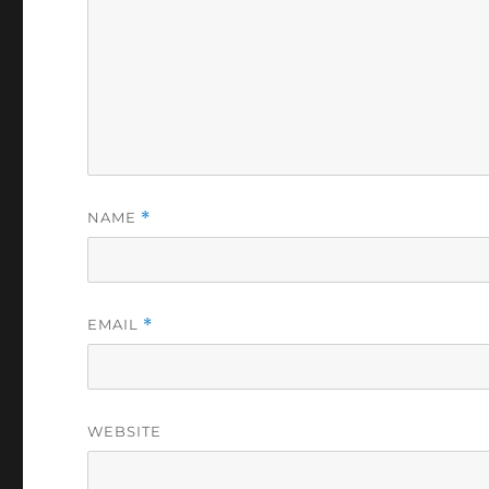
NAME
*
EMAIL
*
WEBSITE