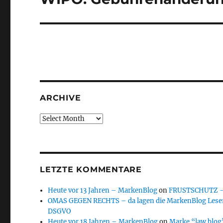
post:
ARCHIVE
Archive
LETZTE KOMMENTARE
Heute vor 13 Jahren – MarkenBlog
on
FRUSTSCHUTZ – d
OMAS GEGEN RECHTS – da lagen die MarkenBlog Leser
DSGVO
Heute vor 18 Jahren – MarkenBlog
on
Marke “law blog”